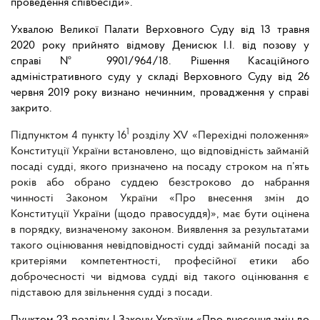
проведення співбесіди».
Ухвалою Великої Палати Верховного Суду від 13 травня
2020 року прийнято відмову Денисюк І.І. від позову у
справі № 9901/964/18. Рішення Касаційного
адміністративного суду у складі Верховного Суду від 26
червня 2019 року визнано нечинним, провадження у справі
закрито.
1
Підпунктом 4 пункту 16
розділу XV «Перехідні положення»
Конституції України встановлено, що відповідність займаній
посаді судді, якого призначено на посаду строком на п’ять
років або обрано суддею безстроково до набрання
чинності Законом України «Про внесення змін до
Конституції України (щодо правосуддя)», має бути оцінена
в порядку, визначеному законом. Виявлення за результатами
такого оцінювання невідповідності судді займаній посаді за
критеріями компетентності, професійної етики або
доброчесності чи відмова судді від такого оцінювання є
підставою для звільнення судді з посади.