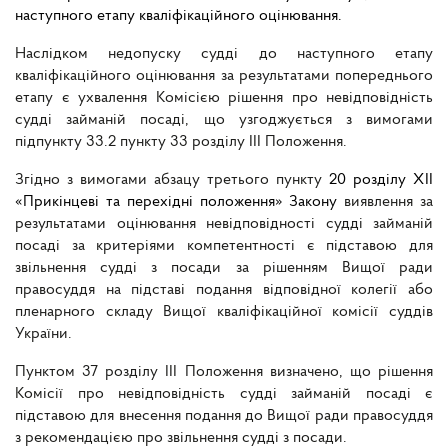
наступного етапу кваліфікаційного оцінювання.
Наслідком недопуску судді до наступного етапу
кваліфікаційного оцінювання за результатами попереднього
етапу є ухвалення Комісією рішення про невідповідність
судді займаній посаді, що узгоджується з вимогами
підпункту 33.2 пункту 33 розділу ІІІ Положення.
Згідно з вимогами абзацу третього пункту
20 розділу ХІІ
«Прикінцеві та перехідні положення» Закону
виявлення за
результатами оцінювання невідповідності судді займаній
посаді за критеріями компетентності є підставою для
звільнення судді з посади за рішенням Вищої ради
правосуддя на підставі подання відповідної колегії або
пленарного складу Вищої кваліфікаційної комісії суддів
України.
Пунктом 37 розділу ІІІ Положення визначено, що рішення
Комісії про невідповідність судді займаній посаді є
підставою для внесення подання до Вищої ради правосуддя
з рекомендацією про звільнення судді з посади.