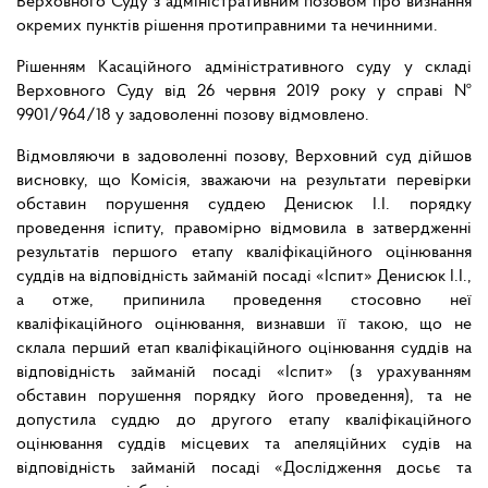
Верховного Суду з адміністративним позовом про визнання
окремих пунктів рішення протиправними та нечинними.
Рішенням Касаційного адміністративного суду у складі
Верховного Суду від 26 червня 2019 року у справі №
9901/964/18 у задоволенні позову відмовлено.
Відмовляючи в задоволенні позову, Верховний суд дійшов
висновку, що Комісія,
зважаючи на результати перевірки
обставин порушення суддею Денисюк І.І. порядку
проведення іспиту, правомірно відмовила в затвердженні
результатів першого етапу кваліфікаційного оцінювання
суддів на відповідність займаній посаді «Іспит» Денисюк І.І.,
а отже, припинила проведення стосовно неї
кваліфікаційного оцінювання, визнавши її такою, що не
склала перший етап кваліфікаційного оцінювання суддів на
відповідність займаній посаді «Іспит» (з урахуванням
обставин порушення порядку його проведення), та не
допустила суддю до другого етапу кваліфікаційного
оцінювання суддів місцевих та апеляційних судів на
відповідність займаній посаді «Дослідження досьє та