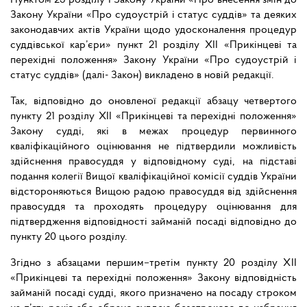
Пунктом 23 розділу І Закону України «Про внесення змін до
Закону України «Про судоустрій і статус суддів» та деяких
законодавчих актів України щодо удосконалення процедур
суддівської кар’єри» пункт 21 розділу XII «Прикінцеві та
перехідні положення» Закону України «Про судоустрій і
статус суддів» (далі- Закон) викладено в новій редакції.
Так, відповідно до оновленої редакції абзацу четвертого
пункту 21 розділу XII «Прикінцеві та перехідні положення»
Закону судді, які в межах процедур первинного
кваліфікаційного оцінювання не підтвердили можливість
здійснення правосуддя у відповідному суді, на підставі
подання колегії Вищої кваліфікаційної комісії суддів України
відстороняються Вищою радою правосуддя від здійснення
правосуддя та проходять процедуру оцінювання для
підтвердження відповідності займаній посаді відповідно до
пункту 20 цього розділу.
Згідно з абзацами першим
–
третім пункту 20 розділу ХІІ
«Прикінцеві та перехідні положення» Закону відповідність
займаній посаді судді, якого призначено на посаду строком