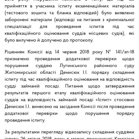
прийняття в учасника іспиту екзаменаційних матеріалів
(тестового зошита та бланка відповідей) було виявлено
заборонені матеріали (відповіді на питання з кримінальної
спеціалізації для проведення іспитів під час
кваліфікаційного оцінювання суддів місцевих судів), які
було вилучено й долучено до протоколу.
Рішенням Комісії від
14 червня 2018 року № 141/зп-18
призначено проведення додаткової перевірки щодо
порушення суддею Лугинського районного суду
Житомирської області Денисюк І.І. порядку складення
іспиту під час кваліфікаційного оцінювання на відповідність
судді займаній посаді. Питання щодо затвердження
результатів першого етапу кваліфікаційного оцінювання
суддів на відповідність займаній посаді «Іспит» стосовно
Денисюк І.І. винесено на засідання Комісії після проведення
додаткової перевірки щодо порушення порядку
проведення іспиту.
За результатами перегляду відеозапису складення суддями