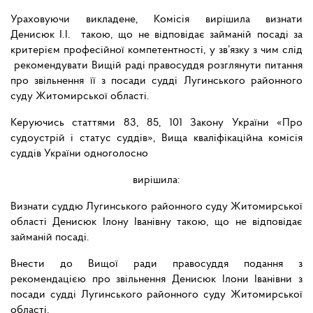
Ураховуючи викладене, Комісія вирішила визнати
Денисюк І.І. такою, що не відповідає займаній посаді за
критерієм професійної компетентності, у зв’язку з чим слід
рекомендувати Вищій раді правосуддя розглянути питання
про звільнення її з посади судді Лугинського районного
суду Житомирської області.
Керуючись статтями 83, 85, 101 Закону України «Про
судоустрій і статус суддів», Вища кваліфікаційна комісія
суддів України одноголосно
вирішила:
Визнати суддю Лугинського районного суду Житомирської
області Денисюк Ілону Іванівну такою, що не відповідає
займаній посаді.
Внести до Вищої ради правосуддя подання з
рекомендацією про звільнення Денисюк Ілони Іванівни з
посади судді Лугинського районного суду Житомирської
області.