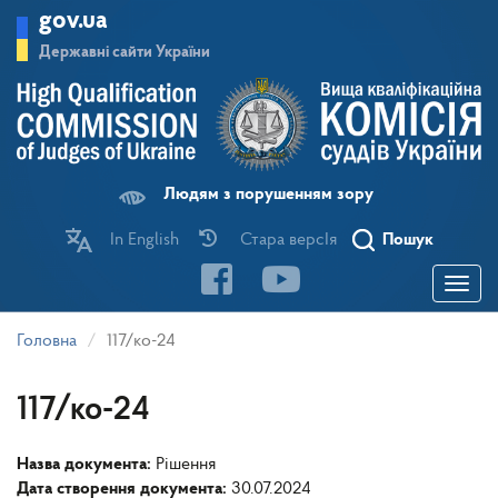
Перейти
gov.ua
до
основного
Державні сайти України
матеріалу
Людям з порушенням зору
In English
Стара версІя
Пошук
Toggle
navigatio
Головна
117/ко-24
117/ко-24
Назва документа:
Рішення
Дата створення документа:
30.07.2024