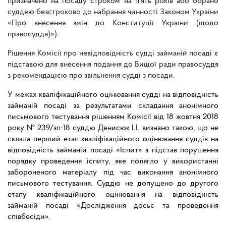
призначено на посаду строком на п’ять років або обрано
суддею безстроково до набрання чинності Законом України
«Про внесення змін до Конституції України (щодо
правосуддя)»).
Рішення Комісії про невідповідність судді займаній посаді є
підставою для внесення подання до Вищої ради правосуддя
з рекомендацією про звільнення судді з посади.
У межах кваліфікаційного оцінювання судді на відповідність
займаній посаді за результатами складання анонімного
письмового тестування рішенням Комісії від 18 жовтня 2018
року № 239/зп-18 суддю Денисюк І.І. визнано такою, що не
склала перший етап кваліфікаційного оцінювання суддів на
відповідність займаній посаді «Іспит» з підстав порушення
порядку проведення іспиту, яке полягло у використанні
забороненого матеріалу
під час виконання анонімного
письмового тестування. Суддю не допущено до другого
етапу кваліфікаційного оцінювання на відповідність
займаній посаді «Дослідження досьє та проведення
співбесіди».