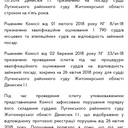
13/2014 Денисюк І.І. призначено на посаду судді
Лугинського районного суду Житомирської області
строком на п’ять років.
Рішенням Комісії від 01 лютого 2018 року № 8/зп-18
призначено кваліфікаційне оцінювання 1 790 суддів
місцевих та апеляційних судів на відповідність займаній
посаді.
Рішенням Комісії від 02 березня 2018 року № 33/зп-18
призначено проведення іспитів під час процедури
кваліфікаційного оцінювання суддів на відповідність
займаній посаді, зокрема на 26 квітня 2018 року для судді
Лугинського районного суду Житомирської області
Денисюк І.І.
Під час проведення іспиту уповноваженими
представниками Комісії зафіксовано порушення порядку
його складення суддею Лугинського районного суду
Житомирської області Денисюк І.І., що відображено у
відповідному протоколі реєстрації порушень від 26 квітня
2018 року.
Порушення полягало в тому, що під час