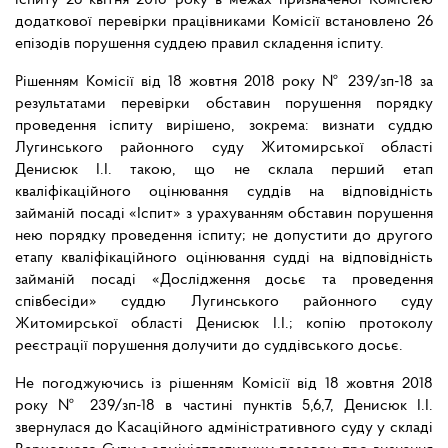
іспиту 26 квітня 2018 року в межах призначеної Комісією
додаткової перевірки працівниками Комісії встановлено 26
епізодів порушення суддею правил складення іспиту.
Рішенням Комісії від 18 жовтня 2018 року № 239/зп-18 за
результатами перевірки обставин порушення порядку
проведення іспиту вирішено, зокрема: визнати суддю
Лугинського районного суду Житомирської області
Денисюк І.І. такою, що не склала перший етап
кваліфікаційного оцінювання суддів на відповідність
займаній посаді «Іспит» з урахуванням обставин порушення
нею порядку проведення іспиту; не допустити до другого
етапу кваліфікаційного оцінювання
судді
на
відповідність
займаній
посаді
«Дослідження
досьє
та проведення
співбесіди» суддю Лугинського районного суду
Житомирської області Денисюк І.І.; копію протоколу
реєстрації порушення долучити до суддівського досьє.
Не
погоджуючись
із
рішенням
Комісії
від
18 жовтня
2018
року
№ 239/зп-18 в частині пунктів 5,6,7, Денисюк І.І.
звернулася до Касаційного адміністративного суду у складі