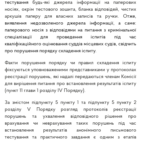
тестування
будь-які джерела інформації на паперових
носіях, окрім тестового зошита, бланка відповідей, чистих
аркушів паперу для власних записів та ручки. О
тже,
виявлення недозволеного джерела інформації, а саме:
паперового носія з відповідями на питання з кримінальної
спеціалізації для проведення іспитів під час
кваліфікаційного оцінювання суддів місцевих судів, свідчить
про порушення порядку складення іспиту.
Факти порушення порядку чи правил складення іспиту
фіксуються уповноваженими представниками у протоколах
реєстрації порушень, які надалі передаються членам Комісії
для вирішення питання про встановлення результатів іспиту
(пункт 11 глави 1 розділу IV Порядку).
За змістом підпункту 5 пункту 1 та підпункту 5 пункту 2
розділу V Порядку розгляд протоколів реєстрації
порушень та ухвалення відповідного рішення про
врахування чи неврахування таких порушень під час
встановлення результатів анонімного письмового
тестування та практичного завдання є одним з етапів