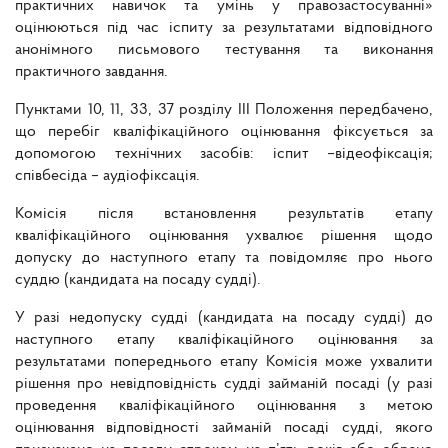
практичних навичок та умінь у правозастосуванні»
оцінюються під час іспиту за результатами відповідного
анонімного письмового тестування та виконання
практичного завдання.
Пунктами 10, 11, 33, 37 розділу ІІІ Положення передбачено,
що перебіг кваліфікаційного оцінювання фіксується за
допомогою технічних засобів: іспит –відеофіксація;
співбесіда – аудіофіксація.
Комісія після встановлення результатів етапу
кваліфікаційного оцінювання ухвалює рішення щодо
допуску до наступного етапу та повідомляє про нього
суддю (кандидата на посаду судді).
У разі недопуску судді (кандидата на посаду судді) до
наступного етапу кваліфікаційного оцінювання за
результатами попереднього етапу Комісія може ухвалити
рішення про невідповідність судді займаній посаді (у разі
проведення кваліфікаційного оцінювання з метою
оцінювання відповідності займаній посаді судді, якого