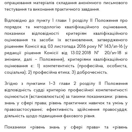
опрацювання матеріалів складання анонімного письмового
тестування та виконання практичного завдання.
Відповідно до пункту 1 глави 1 розділу ІІ Положення про
порядок та методологію кваліфікаційного оцінювання,
показники відповідності критеріям кваліфікаційного
оцінювання та засоби їх встановлення, затвердженого
рішенням Комісії від 03 листопада 2016 року № 143/зп-16 (у
редакції рішення Комісії від 13.02.2018 № 20/зп-18 зі
змінами, далі – Положення), критеріями кваліфікаційного
оцінювання є: 1) компетентність (професійна, особиста,
соціальна); 2) професійна етика; 3) доброчесність.
Згідно з пунктами 1–3 глави 2 розділу ІІ Положення
відповідність судді критерію професійної компетентності
оцінюється (встановлюється) за такими показниками: рівень
знань у сфері права; рівень практичних навичок та умінь у
правозастосуванні; ефективність здійснення правосуддя;
діяльність щодо підвищення фахового рівня.
Показники «рівень знань у сфері права» та «рівень