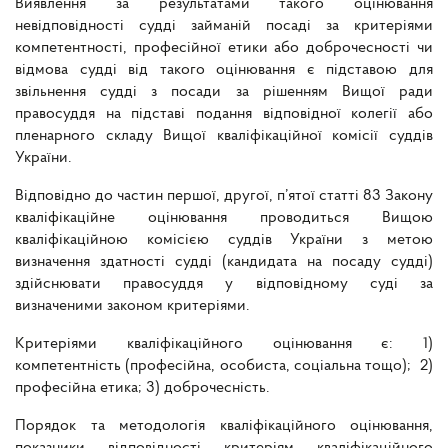
Виявлення за результатами такого оцінювання
невідповідності судді займаній посаді за критеріями
компетентності, професійної етики або доброчесності чи
відмова судді від такого оцінювання є підставою для
звільнення судді з посади за рішенням Вищої ради
правосуддя на підставі подання відповідної колегії або
пленарного складу Вищої кваліфікаційної комісії суддів
України.
Відповідно до частин першої, другої, п’ятої статті 83 Закону
кваліфікаційне оцінювання проводиться Вищою
кваліфікаційною комісією суддів України з метою
визначення здатності судді (кандидата на посаду судді)
здійснювати правосуддя у відповідному суді за
визначеними законом критеріями.
Критеріями кваліфікаційного оцінювання є:
1)
компетентність (професійна, особиста, соціальна тощо);
2)
професійна етика;
3) доброчесність.
Порядок та методологія кваліфікаційного оцінювання,