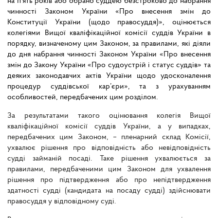
на п’ять років або обрано суддею безстроково до набрання
чинності Законом України «Про внесення змін до
Конституції України (щодо правосуддя)», оцінюється
колегіями Вищої кваліфікаційної комісії суддів України в
порядку, визначеному цим Законом, за правилами, які діяли
до дня набрання чинності Законом України «Про внесення
змін до Закону України «Про судоустрій і статус суддів» та
деяких законодавчих актів України щодо удосконалення
процедур суддівської кар’єри», та з урахуванням
особливостей, передбачених цим розділом.
За результатами такого оцінювання колегія Вищої
кваліфікаційної комісії суддів України, а у випадках,
передбачених цим Законом, – пленарний склад Комісії,
ухвалює рішення про відповідність або невідповідність
судді займаній посаді. Таке рішення ухвалюється за
правилами, передбаченими цим Законом для ухвалення
рішення про підтвердження або про непідтвердження
здатності судді (кандидата на посаду судді) здійснювати
правосуддя у відповідному суді.