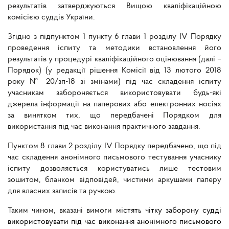
результатів затверджуються Вищою кваліфікаційною
комісією суддів України.
Згідно з підпунктом 1 пункту 6 глави 1 розділу IV Порядку
проведення іспиту та методики встановлення його
результатів у процедурі кваліфікаційного оцінювання (далі –
Порядок) (у редакції рішення Комісії від 13 лютого 2018
року № 20/зп-18 зі змінами) під час складення іспиту
учасникам забороняється використовувати будь-які
джерела інформації на паперових або електронних носіях
за винятком тих, що передбачені Порядком для
використання під час виконання практичного завдання.
Пунктом 8 глави 2 розділу IV Порядку передбачено, що під
час складення анонімного письмового тестування учаснику
іспиту дозволяється користуватись лише тестовим
зошитом, бланком відповідей, чистими аркушами паперу
для власних записів та ручкою.
Таким чином, вказані вимоги
містять чітку заборону судді
використовувати під час виконання анонімного письмового