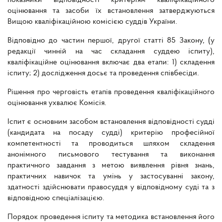
показники відповідності критеріям кваліфікаційного
оцінювання та засоби їх встановлення затверджуються
Вищою кваліфікаційною комісією суддів України.
Відповідно до частин першої, другої статті 85 Закону
, (
у
редакції чинній на час складання суддею іспиту),
кваліфікаційне оцінювання включає два етапи:
1) складення
іспиту; 2)
дослідження досьє та проведення співбесіди.
Рішення про черговість етапів проведення кваліфікаційного
оцінювання ухвалює Комісія.
Іспит є основним засобом встановлення відповідності судді
(кандидата на посаду судді) критерію професійної
компетентності та проводиться шляхом складення
анонімного письмового тестування та виконання
практичного завдання з метою виявлення рівня знань,
практичних навичок та умінь у застосуванні закону,
здатності здійснювати правосуддя у відповідному суді та з
відповідною спеціалізацією.
Порядок проведення іспиту та методика встановлення його