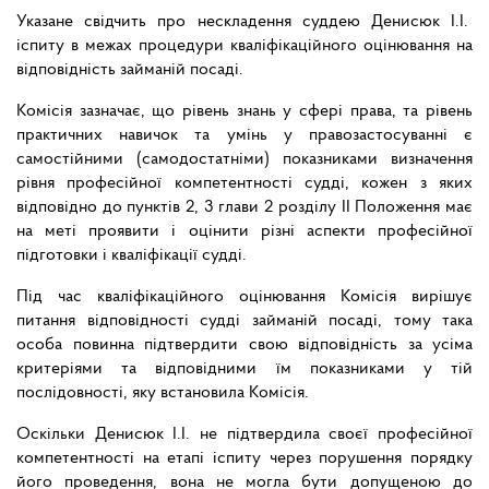
Указане свідчить про нескладення суддею Денисюк І.І.
іспиту в межах процедури кваліфікаційного оцінювання на
відповідність займаній посаді.
Комісія зазначає, що рівень знань у сфері права, та рівень
практичних навичок та умінь у правозастосуванні є
самостійними (самодостатніми) показниками визначення
рівня професійної компетентності судді, кожен з яких
відповідно до пунктів 2, 3 глави 2 розділу ІІ Положення має
на меті проявити і оцінити різні аспекти професійної
підготовки і кваліфікації судді.
Під час кваліфікаційного оцінювання Комісія вирішує
питання відповідності судді займаній посаді, тому така
особа повинна підтвердити свою відповідність за усіма
критеріями та відповідними
їм показниками у тій
послідовності, яку встановила Комісія.
Оскільки Денисюк І.І. не підтвердила своєї професійної
компетентності на етапі іспиту через порушення порядку
його проведення, вона не могла бути допущеною до