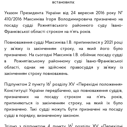
встановила:
Указом Президента України від 24 вересня 2016 року №
410/2016 Максиміва Ігоря Володимировича призначено на
посаду судді Рожнятівського районного суду Івано-
Франківської області строком на п’ять років.
Повноваження судді Максиміва І.В. припинилися у 2021 році
у зв’язку із закінченням строку, на який його було
призначено. На сьогодні Максимів І.В. обіймає посаду судді
в Рожнятівському районному суді Івано-Франківської
області, однак не здійснює правосуддя у зв’язку із
закінченням строку повноважень.
1
Підпунктом 2 пункту 16
розділу XV «Перехідні положення»
Конституції України передбачено, що повноваження суддів,
призначених на посаду строком на п’ять років,
припиняються із закінченням строку, на який їх було
призначено. Такі судді можуть бути призначені на посаду
судді в порядку, визначеному законом.
1
Згідно з підпунктом 4 пункту 16
розділу XV «Перехідні