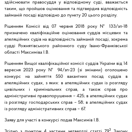
здійснювати правосуддя у відповідному суді, вважається
таким, що пройшов оцінювання та підтвердив відповідність
займаній посаді відповідно до пункту 20 цього розділу.
Рішенням Комісії від 07 червня 2018 року № 133/зп-18
призначено кваліфікаційне оцінювання суддів місцевих та
апеляційних судів на відповідність займаній посаді, зокрема
судді Рожнятівського районного суду Івано-Франківської
області Максиміва І.В.
Рішенням Вищої кваліфікаційної комісії суддів України від 14
вересня 2023 року № 94/зп-23 (зі змінами) оголошено
конкурс на зайняття 550 вакантних посад суддів в
апеляційних судах, з яких: в апеляційних судах із розгляду
цивільних і кримінальних справ, а також справ про
адміністративні правопорушення – 425; в апеляційних судах
із розгляду господарських справ – 58; в апеляційних судах
із розгляду адміністративних справ – 67.
Заяву для участі в конкурсі подав Максимів І.В.
3
Згідно з пунктом 4 частини четвертої статті 79
Закону