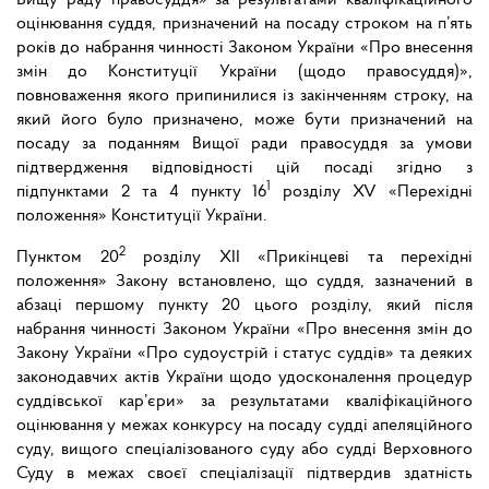
Вищу раду правосуддя» за результатами кваліфікаційного
оцінювання суддя, призначений на посаду строком на п’ять
років до набрання чинності Законом України «Про внесення
змін до Конституції України (щодо правосуддя)»,
повноваження якого припинилися із закінченням строку, на
який його було призначено, може бути призначений на
посаду за поданням Вищої ради правосуддя за умови
підтвердження відповідності цій посаді згідно з
1
підпунктами 2 та 4 пункту 16
розділу XV «Перехідні
положення» Конституції України.
2
Пунктом 20
розділу XII «Прикінцеві та перехідні
положення» Закону встановлено, що суддя, зазначений в
абзаці першому пункту 20 цього розділу, який після
набрання чинності Законом України «Про внесення змін до
Закону України «Про судоустрій і статус суддів» та деяких
законодавчих актів України щодо удосконалення процедур
суддівської кар’єри» за результатами кваліфікаційного
оцінювання у межах конкурсу на посаду судді апеляційного
суду, вищого спеціалізованого суду або судді Верховного
Суду в межах своєї спеціалізації підтвердив здатність