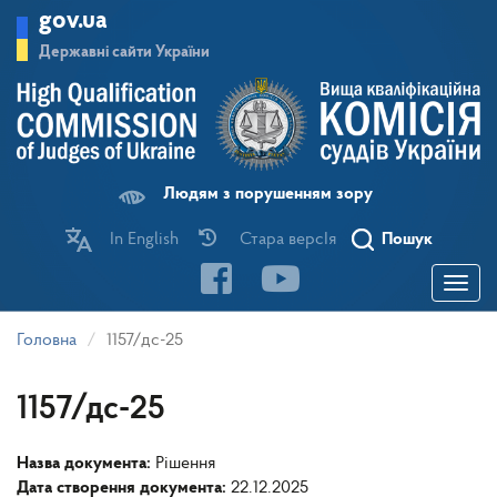
Перейти
gov.ua
до
основного
Державні сайти України
матеріалу
Людям з порушенням зору
In English
Стара версІя
Пошук
Toggle
navigatio
Головна
1157/дс-25
1157/дс-25
Назва документа:
Рішення
Дата створення документа:
22.12.2025