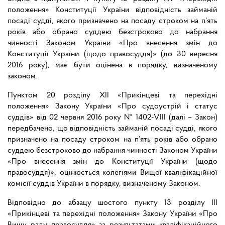
положення» Конституції України відповідність займаній
посаді судді, якого призначено на посаду строком на п’ять
років або обрано суддею безстроково до набрання
чинності Законом України «Про внесення змін до
Конституції України (щодо правосуддя)» (до 30 вересня
2016 року), має бути оцінена в порядку, визначеному
законом.
Пунктом 20 розділу XII «Прикінцеві та перехідні
положення» Закону України «Про судоустрій і статус
суддів» від 02 червня 2016 року № 1402-VІІІ (далі – Закон)
передбачено, що відповідність займаній посаді судді, якого
призначено на посаду строком на п’ять років або обрано
суддею безстроково до набрання чинності Законом України
«Про внесення змін до Конституції України (щодо
правосуддя)», оцінюється колегіями Вищої кваліфікаційної
комісії суддів України в порядку, визначеному Законом.
Відповідно до абзацу шостого пункту 13 розділу III
«Прикінцеві та перехідні положення» Закону України «Про