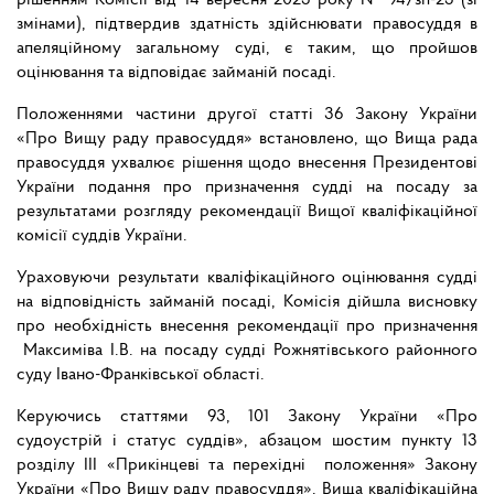
рішенням Комісії від 14 вересня 2023 року № 94/зп-23 (зі
змінами), підтвердив здатність здійснювати правосуддя в
апеляційному загальному суді, є таким, що пройшов
оцінювання та відповідає займаній посаді.
Положеннями частини другої статті 36 Закону України
«Про Вищу раду правосуддя» встановлено, що Вища рада
правосуддя ухвалює рішення щодо внесення Президентові
України подання про призначення судді на посаду за
результатами розгляду рекомендації Вищої кваліфікаційної
комісії суддів України.
Ураховуючи результати кваліфікаційного оцінювання судді
на відповідність займаній посаді, Комісія дійшла висновку
про необхідність внесення рекомендації про призначення
Максиміва І.В. на посаду судді Рожнятівського районного
суду Івано-Франківської області.
Керуючись статтями 93, 101 Закону України «Про
судоустрій і статус суддів», абзацом шостим пункту 13
розділу III «Прикінцеві та перехідні положення» Закону
України «Про Вищу раду правосуддя», Вища кваліфікаційна