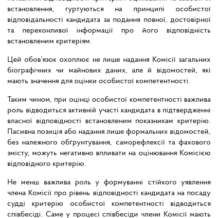
встановлення, гуртуються на принципі особистої
відповідальності кандидата за подання повної, достовірної
та переконливої інформації про його відповідність
встановленим критеріям.
Цей обов’язок охоплює не лише надання Комісії загальних
біографічних чи майнових даних, але й відомостей, які
мають значення для оцінки особистої компетентності.
Таким чином, при оцінці особистої компетентності важлива
роль відводиться активній участі кандидата в підтвердженні
власної відповідності встановленим показникам критерію.
Пасивна позиція або надання лише формальних відомостей,
без належного обґрунтування, саморефлексії та фахового
змісту, можуть негативно впливати на оцінювання Комісією
відповідного критерію.
Не менш важлива роль у формуванні стійкого уявлення
члена Комісії про рівень відповідності кандидата на посаду
судді критерію особистої компетентності відводиться
співбесіді. Саме у процесі співбесіди члени Комісії мають