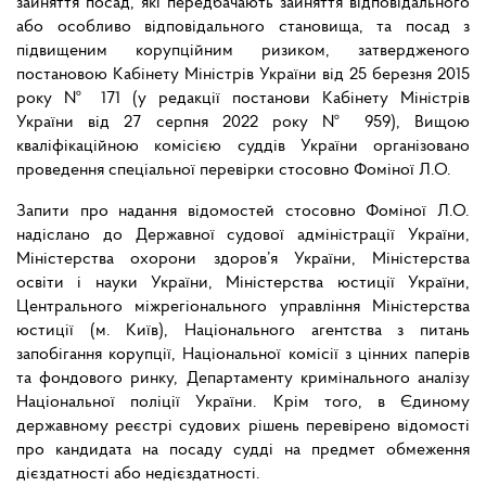
зайняття посад, які передбачають зайняття відповідального
або особливо відповідального становища, та посад з
підвищеним корупційним ризиком, затвердженого
постановою Кабінету Міністрів України від 25 березня 2015
року № 171 (у редакції постанови Кабінету Міністрів
України від 27 серпня 2022 року № 959), Вищою
кваліфікаційною комісією суддів України організовано
проведення спеціальної перевірки стосовно Фоміної Л.О.
Запити про надання відомостей стосовно Фоміної Л.О.
надіслано до Державної судової адміністрації України,
Міністерства охорони здоров’я України, Міністерства
освіти і науки України, Міністерства юстиції України,
Центрального міжрегіонального управління Міністерства
юстиції (м. Київ), Національного агентства з питань
запобігання корупції, Національної комісії з цінних паперів
та фондового ринку, Департаменту кримінального аналізу
Національної поліції України. Крім того, в Єдиному
державному реєстрі судових рішень перевірено відомості
про кандидата на посаду судді на предмет обмеження
дієздатності або недієздатності.