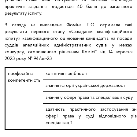
успішно склав інші тестування та виконав відповідні
практичні завдання, додається 40 балів до загального
результату іспиту.
З огляду на викладене Фоміна Л.О. отримала такі
результати першого етапу «Складання кваліфікаційного
іспиту» кваліфікаційного оцінювання кандидатів на посади
суддів апеляційних адміністративних судів у межах
конкурсу, оголошеного рішенням Комісії від 14 вересня
2023 року № 94/зп-23
професійна
когнітивні здібності
компетентність
знання історії української державності
знання у сфері права та спеціалізації суду
здатність практичного застосування з
сфері права у суді відповідного рі
спеціалізації