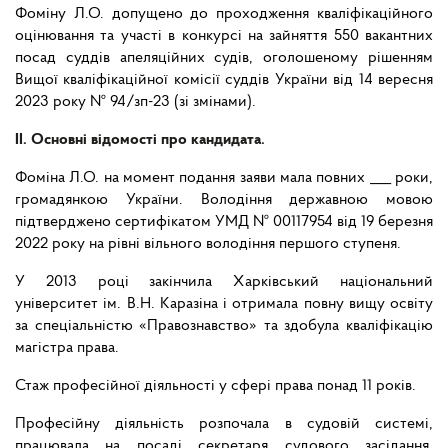
Фоміну Л.О. допущено до проходження кваліфікаційного
оцінювання та участі в конкурсі на зайняття 550 вакантних
посад суддів апеляційних судів, оголошеному рішенням
Вищої кваліфікаційної комісії суддів України від 14 вересня
2023 року № 94/зп-23 (зі змінами).
IІ. Основні відомості про кандидата.
Фоміна Л.О. на момент подання заяви мала повних ___ роки,
громадянкою України. Володіння державною мовою
підтверджено сертифікатом УМД № 00117954 від 19 березня
2022 року на рівні вільного володіння першого ступеня.
У 2013 році закінчила Харківський національний
університет ім. В.Н. Каразіна і отримала повну вищу освіту
за спеціальністю «Правознавство» та здобула кваліфікацію
магістра права.
Стаж професійної діяльності у сфері права понад 11 років.
Професійну діяльність розпочала в судовій системі,
працювала на посаді секретаря судового засідання,