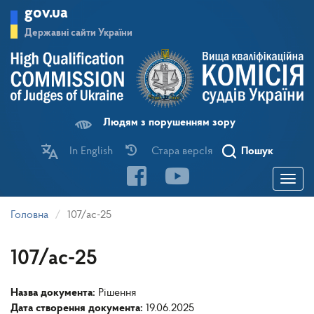
Перейти
gov.ua
до
основного
Державні сайти України
матеріалу
Людям з порушенням зору
In English
Стара версІя
Пошук
Toggle
navigatio
Головна
107/ас-25
107/ас-25
Назва документа:
Рішення
Дата створення документа:
19.06.2025