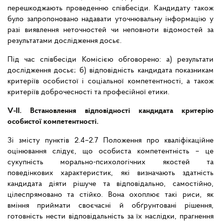
перешкоджають проведенню співбесіди. Кандидату також
було запропоновано надавати уточнювальну інформацію у
разі виявлення неточностей чи неповноти відомостей за
результатами дослідження досьє.
Під час співбесіди Комісією обговорено: а) результати
дослідження досьє; б) відповідність кандидата показникам
критеріїв особистої і соціальної компетентності, а також
критеріїв доброчесності та професійної етики.
V-ІІ. Встановлення відповідності кандидата критерію
особистої компетентності.
Зі змісту пунктів 2.4–2.7 Положення про кваліфікаційне
оцінювання слідує, що особиста компетентність – це
сукупність морально-психологічних якостей та
поведінкових характеристик, які визначають здатність
кандидата діяти рішуче та відповідально, самостійно,
цілеспрямовано та стійко. Вона охоплює такі риси, як
вміння приймати своєчасні й обґрунтовані рішення,
готовність нести відповідальність за їх наслідки, прагнення