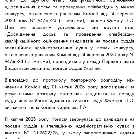
іспит, до другого етапу кваліфікаційного оцінювання
«Дослідження досьє та проведення співбесіди» у межах
конкурсу, оголошеного рішенням Комісії від 14 вересня
2023 року № 94/зп-23 (зі змінами), зокрема Фоміну Л.О.
Цим же рішенням установлено, що другий етап
«Дослідження досьє та проведення співбесіди»
кваліфікаційного оцінювання кандидатів на посади суддів
апеляційних адміністративних судів у межах конкурсу,
оголошеного рішенням Комісії від 14 вересня 2023 року №
94/зп-23 (зі змінами), проводиться у складі Першої палати
Вищої кваліфікаційної комісії суддів України.
Відповідно до протоколу повторного розподілу між
членами Комісії від 01 квітня 2025 року доповідачем за
результатами розгляду матеріалів кандидата на посаду
судді апеляційного адміністративного суду Фоміної Л.О.
визначено члена Комісії Кидисюка Р.А.
11 квітня 2025 року Комісія звернулась до кандидатів на
посади суддів в апеляційних адміністративних судах з
листом № 21-2602/25, у якому запропоновано надати