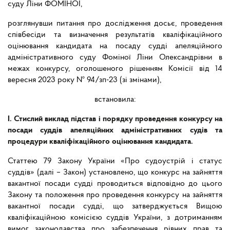
суду Ліни ФОМІНОЇ,
розглянувши питання про дослідження досьє, проведення
співбесіди та визначення результатів кваліфікаційного
оцінювання кандидата на посаду судді апеляційного
адміністративного суду Фоміної Ліни Олександрівни в
межах конкурсу, оголошеного рішенням Комісії від 14
вересня 2023 року № 94/зп-23 (зі змінами),
встановила:
I. Стислий виклад підстав і порядку проведення конкурсу на
посади суддів апеляційних адміністративних судів та
процедури кваліфікаційного оцінювання кандидата.
Статтею 79 Закону України «Про судоустрій і статус
суддів» (далі – Закон) установлено, що конкурс на зайняття
вакантної посади судді проводиться відповідно до цього
Закону та положення про проведення конкурсу на зайняття
вакантної посади судді, що затверджується Вищою
кваліфікаційною комісією суддів України, з дотриманням
вимог законодавства про забезпечення рівних прав та