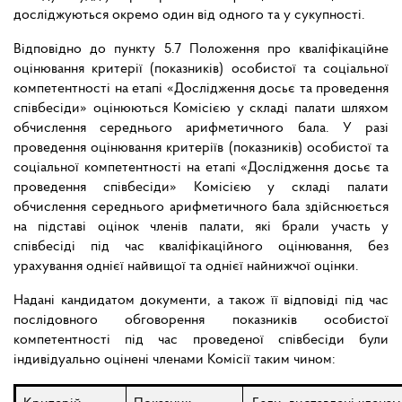
досліджуються окремо один від одного та у сукупності.
Відповідно до пункту 5.7 Положення про кваліфікаційне
оцінювання критерії (показників) особистої та соціальної
компетентності на етапі «Дослідження досьє та проведення
співбесіди» оцінюються Комісією у складі палати шляхом
обчислення середнього арифметичного бала. У разі
проведення оцінювання критеріїв (показників) особистої та
соціальної компетентності на етапі «Дослідження досьє та
проведення співбесіди» Комісією у складі палати
обчислення середнього арифметичного бала здійснюється
на підставі оцінок членів палати, які брали участь у
співбесіді під час кваліфікаційного оцінювання, без
урахування однієї найвищої та однієї найнижчої оцінки.
Надані кандидатом документи, а також її відповіді під час
послідовного обговорення показників особистої
компетентності під час проведеної співбесіди були
індивідуально оцінені членами Комісії таким чином: