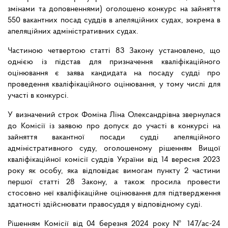
змінами та доповненнями) оголошено конкурс на зайняття
550 вакантних посад суддів в апеляційних судах, зокрема в
апеляційних адміністративних судах.
Частиною четвертою статті 83 Закону установлено, що
однією із підстав для призначення кваліфікаційного
оцінювання є заява кандидата на посаду судді про
проведення кваліфікаційного оцінювання, у тому числі для
участі в конкурсі.
У визначений строк Фоміна Ліна Олександрівна звернулася
до Комісії із заявою про допуск до участі в конкурсі на
зайняття вакантної посади судді апеляційного
адміністративного суду, оголошеному рішенням Вищої
кваліфікаційної комісії суддів України від 14 вересня 2023
року як особу, яка відповідає вимогам пункту 2 частини
першої статті 28 Закону, а також просила провести
стосовно неї кваліфікаційне оцінювання для підтвердження
здатності здійснювати правосуддя у відповідному суді.
Рішенням Комісії від 04 березня 2024 року № 147/ас-24