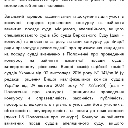
можливостей жінок і чоловіків.
Загальний порядок подання заяви та документів для участі в
конкурсі, порядок проведення конкурсу на зайняття
вакантної посади судді місцевого, апеляційного, вищого
спеціалізованого судів або судді Верховного Суду (далі –
конкурс) та внесення за результатами конкурсу до Вищої
ради правосуддя рекомендації про призначення кандидата
на посаду судді визначено в Положенні про проведення
конкурсу на зайняття вакантної посади судді,
затвердженому рішенням Вищої кваліфікаційної комісії
суддів України від 02 листопада 2016 року № 141/зп-16 (у
редакції рішення Вищої кваліфікаційної комісії суддів
України від 29 лютого 2024 року № 72/зп-24) (далі –
Положення про конкурс). Принципами проведення
конкурсу є справедливість, законність, публічність,
прозорість, відкритість і рівність умов для його учасників,
об'єктивність, неупередженість та повага до прав людини
(пункт 1.3 Положення про конкурс). Конкурс на зайняття
вакантних посад суддів апеляційного суду, вищого