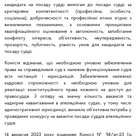
кандидата на посаду судді вимогам до посади судді за
критеріями компетентності (професійна, особиста,
соціальна), доброчесності та професійної етики згідно з
визначеними показниками, а основними принципами
кваліфікаційного оцінювання є автономність, запобігання
конфлікту інтересів, об’єктивність, неупередженість,
прозорість, публічність, рівність умов для кандидатів на
посаду судді.
Комісія відзначає, що необхідною умовою забезпечення
права на справедливий суд є належне функціонування судів
всіх інстанцій і юрисдикцій. Забезпечення належної
кадрової спроможності є необхідною умовою для
реалізації конституційного права кожного на доступ до
правосуддя. З огляду на значну кількість вакансій та
надмірне навантаження в апеляційних судах, у тому числі
адміністративної юрисдикції, виникла об’єктивна потреба у
проведенні конкурсу на вакантні посади суддів апеляційних
судів.
14 вересня 2023 року рішенням Комісії № 94/зп-23 (із