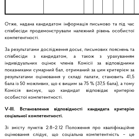
Отже, надана кандидатом інформація письмово та під час
співбесіди продемонстрували належний рівень особистої
компетентності.
За результатами дослідження досьє, письмових пояснень та
співбесіди з кандидатом, а також з урахуванням
індивідуальних оцінок членів Комісії за відповідними
показниками сумарний бал, отриманий за цим критерієм за
результатами оцінювання у складі палати, становить 41,5
бала із 50 можливих, що є вищим за 75 % (37,5 бала), а тому
Комісія виснує, що кандидат відповідає критерію
особистої компетентності.
V-ІІІ. Встановлення відповідності кандидата критерію
соціальної компетентності.
Зі змісту пунктів 2.8–2.12 Положення про кваліфікаційне
оцінювання слідує, що соціальна компетентність – це