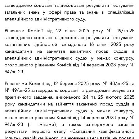
затверджено кодовані та декодовані результати тестування
загальних знань у сфері права та знань зі спеціалізації
апеляційного адміністративного суду.
Рішенням Комісії від 22 січня 2025 року № 19/зп-25
затверджено кодовані та декодовані результати тестування
когнітивних здібностей, складеного 16 січня 2025 року
кандидатами на зайняття вакантних посад суддів в
апеляційних адміністративних судах у межах конкурсу,
оголошеного рішенням Комісії від 14 вересня 2023 року №
94/зп-23.
Рішеннями Комісії від 12 березня 2025 року № 48/зп-25 та
№ 49/зп-25 затверджено кодовані та декодовані результати
практичного завдання, виконаного 24 та 25 лютого 2025
року кандидатами на зайняття вакантних посад суддів в
апеляційних адміністративних судах у межах конкурсу,
оголошеного рішенням Комісії від 14 вересня 2023 року №
94/зп-23 (зі змінами), а також затверджено загальні
результати першого етапу «Складання кваліфікаційного
іспиту» кваліфікаційного оцінювання кандидатів на посади