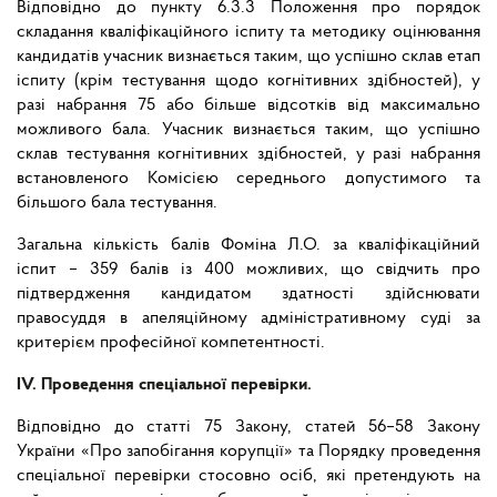
Відповідно до пункту 6.3.3 Положення про порядок
складання кваліфікаційного іспиту та методику оцінювання
кандидатів учасник визнається таким, що успішно склав етап
іспиту (крім тестування щодо когнітивних здібностей), у
разі набрання 75 або більше відсотків від максимально
можливого бала. Учасник визнається таким, що успішно
склав тестування когнітивних здібностей, у разі набрання
встановленого Комісією середнього допустимого та
більшого бала тестування.
Загальна кількість балів Фоміна Л.О. за кваліфікаційний
іспит – 359 балів із 400 можливих, що свідчить про
підтвердження кандидатом здатності здійснювати
правосуддя в апеляційному адміністративному суді за
критерієм професійної компетентності.
ІV. Проведення спеціальної перевірки.
Відповідно до статті 75 Закону, статей 56–58 Закону
України «Про запобігання корупції» та Порядку проведення
спеціальної перевірки стосовно осіб, які претендують на