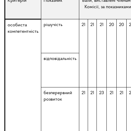
Критерій
Показник
Бали, виставлені члена
Комісії, за показникам
рішучість
21
21
21
20
20
особиста
компетентність
відповідальність
безперервний
21
21
23
21
21
розвиток