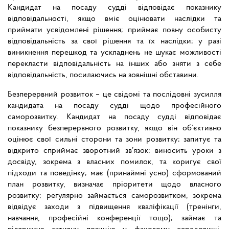
Кандидат на посаду судді відповідає показнику
відповідальності, якщо вміє оцінювати наслідки та
приймати усвідомлені рішення; приймає повну особисту
відповідальність за свої рішення та їх наслідки; у разі
виникнення перешкод та ускладнень не шукає можливості
перекласти відповідальність на інших або зняти з себе
відповідальність, посилаючись на зовнішні обставини.
Безперервний розвиток – це свідомі та послідовні зусилля
кандидата на посаду судді щодо професійного
саморозвитку. Кандидат на посаду судді відповідає
показнику безперервного розвитку, якщо він об’єктивно
оцінює свої сильні сторони та зони розвитку; запитує та
відкрито сприймає зворотний зв’язок; виносить уроки з
досвіду, зокрема з власних помилок, та коригує свої
підходи та поведінку; має (принаймні усно) сформований
план розвитку, визначає пріоритети щодо власного
розвитку; регулярно займається саморозвитком, зокрема
відвідує заходи з підвищення кваліфікації (тренінги,
навчання, професійні конференції тощо); займає та