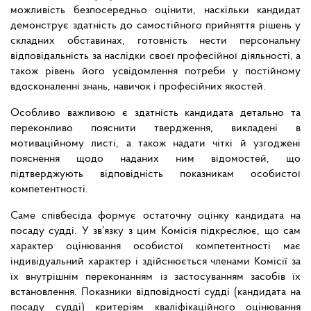
можливість безпосередньо оцінити, наскільки кандидат
демонструє здатність до самостійного прийняття рішень у
складних обставинах, готовність нести персональну
відповідальність за наслідки своєї професійної діяльності, а
також рівень його усвідомлення потреби у постійному
вдосконаленні знань, навичок і професійних якостей.
Особливо важливою є здатність кандидата детально та
переконливо пояснити твердження, викладені в
мотиваційному листі, а також надати чіткі й узгоджені
пояснення щодо наданих ним відомостей, що
підтверджують відповідність показникам особистої
компетентності.
Саме співбесіда формує остаточну оцінку кандидата на
посаду судді. У зв’язку з цим Комісія підкреслює, що сам
характер оцінювання особистої компетентності має
індивідуальний характер і здійснюється членами Комісії за
їх внутрішнім переконанням із застосуванням засобів їх
встановлення. Показники відповідності судді (кандидата на
посаду судді) критеріям кваліфікаційного оцінювання