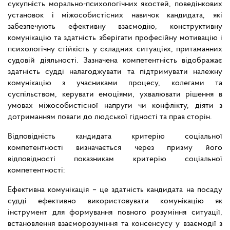
сукупність морально-психологічних якостей, поведінкових
установок і міжособистісних навичок кандидата, які
забезпечують ефективну взаємодію, конструктивну
комунікацію та здатність зберігати професійну мотивацію і
психологічну стійкість у складних ситуаціях, притаманних
судовій діяльності. Зазначена компетентність відображає
здатність судді налагоджувати та підтримувати належну
комунікацію з учасниками процесу, колегами та
суспільством, керувати емоціями, ухвалювати рішення в
умовах міжособистісної напруги чи конфлікту, діяти з
дотриманням поваги до людської гідності та прав сторін.
Відповідність кандидата критерію соціальної
компетентності визначається через призму його
відповідності показникам критерію соціальної
компетентності:
Ефективна комунікація – це здатність кандидата на посаду
судді ефективно використовувати комунікацію як
інструмент для формування повного розуміння ситуації,
встановлення взаєморозуміння та консенсусу у взаємодії з