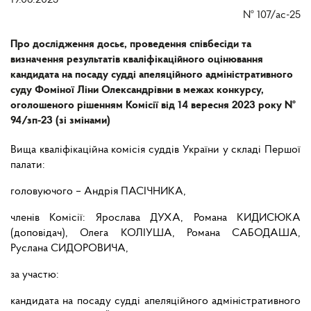
19.06.2025
№
107/ас-25
Про дослідження досьє, проведення співбесіди та
визначення результатів кваліфікаційного оцінювання
кандидата на посаду судді апеляційного адміністративного
суду Фоміної Ліни Олександрівни в межах конкурсу,
оголошеного рішенням Комісії від 14 вересня 2023 року №
94/зп-23 (зі змінами)
Вища кваліфікаційна комісія суддів України у складі Першої
палати:
головуючого – Андрія ПАСІЧНИКА,
членів Комісії: Ярослава ДУХА, Романа КИДИСЮКА
(доповідач), Олега КОЛІУША, Романа САБОДАША,
Руслана СИДОРОВИЧА,
за участю:
кандидата на посаду судді апеляційного адміністративного