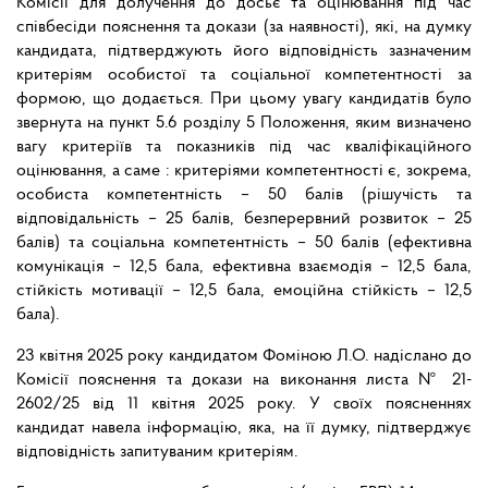
Комісії для долучення до досьє та оцінювання під час
співбесіди пояснення та докази (за наявності), які, на думку
кандидата, підтверджують його відповідність зазначеним
критеріям особистої та соціальної компетентності за
формою, що додається. При цьому увагу кандидатів було
звернута на пункт 5.6 розділу 5 Положення, яким визначено
вагу критеріїв та показників під час кваліфікаційного
оцінювання, а саме : критеріями компетентності є, зокрема,
особиста компетентність – 50 балів (рішучість та
відповідальність – 25 балів, безперервний розвиток – 25
балів) та соціальна компетентність – 50 балів (ефективна
комунікація – 12,5 бала, ефективна взаємодія – 12,5 бала,
стійкість мотивації – 12,5 бала, емоційна стійкість – 12,5
бала).
23 квітня 2025 року кандидатом Фоміною Л.О. надіслано до
Комісії пояснення та докази на виконання листа № 21-
2602/25 від 11 квітня 2025 року. У своїх поясненнях
кандидат навела інформацію, яка, на її думку, підтверджує
відповідність запитуваним критеріям.