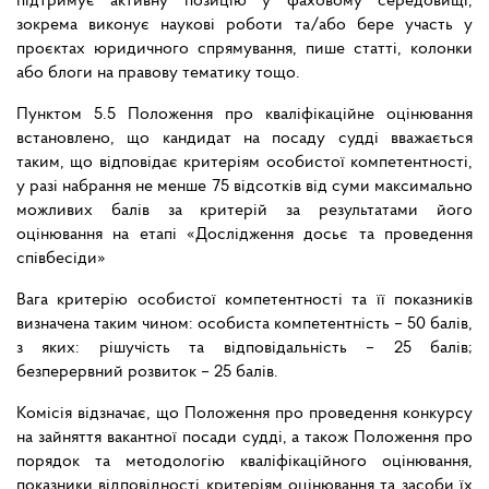
підтримує активну позицію у фаховому середовищі,
зокрема виконує наукові роботи та/або бере участь у
проєктах юридичного спрямування, пише статті, колонки
або блоги на правову тематику тощо.
Пунктом 5.5 Положення про кваліфікаційне оцінювання
встановлено, що кандидат на посаду судді вважається
таким, що відповідає критеріям особистої компетентності,
у разі набрання не менше 75 відсотків від суми максимально
можливих балів за критерій за результатами його
оцінювання на етапі «Дослідження досьє та проведення
співбесіди»
Вага критерію особистої компетентності та її показників
визначена таким чином: особиста компетентність – 50 балів,
з яких: рішучість та відповідальність – 25 балів;
безперервний розвиток – 25 балів.
Комісія відзначає, що Положення про проведення конкурсу
на зайняття вакантної посади судді, а також Положення про
порядок та методологію кваліфікаційного оцінювання,
показники відповідності критеріям оцінювання та засоби їх