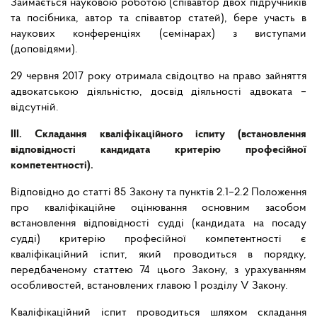
Займається науковою роботою (співавтор двох підручників
та посібника, автор та співавтор статей), бере участь в
наукових конференціях (семінарах) з виступами
(доповідями).
29 червня 2017 року отримала свідоцтво на право зайняття
адвокатською діяльністю, досвід діяльності адвоката –
відсутній.
ІІІ. Складання кваліфікаційного іспиту (встановлення
відповідності кандидата критерію професійної
компетентності).
Відповідно до статті 85 Закону та пунктів 2.1–2.2 Положення
про кваліфікаційне оцінювання основним засобом
встановлення відповідності судді (кандидата на посаду
судді) критерію професійної компетентності є
кваліфікаційний іспит, який проводиться в порядку,
передбаченому статтею 74 цього Закону, з урахуванням
особливостей, встановлених главою 1 розділу V Закону.
Кваліфікаційний іспит проводиться шляхом складання