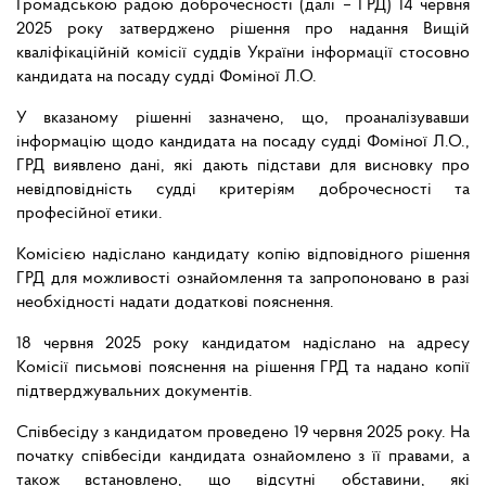
Громадською радою доброчесності (далі – ГРД) 14 червня
2025 року затверджено рішення про надання Вищій
кваліфікаційній комісії суддів України інформації стосовно
кандидата на посаду судді Фоміної Л.О.
У вказаному рішенні зазначено, що, проаналізувавши
інформацію щодо кандидата на посаду судді Фоміної Л.О.,
ГРД виявлено дані, які дають підстави для висновку про
невідповідність судді критеріям доброчесності та
професійної етики.
Комісією надіслано кандидату копію відповідного рішення
ГРД для можливості ознайомлення та запропоновано в разі
необхідності надати додаткові пояснення.
18 червня 2025 року кандидатом надіслано на адресу
Комісії письмові пояснення на рішення ГРД та надано копії
підтверджувальних документів.
Співбесіду з кандидатом проведено 19 червня 2025 року. На
початку співбесіди кандидата ознайомлено з її правами, а
також встановлено, що відсутні обставини, які