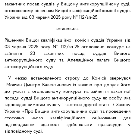
вакантних посад суддів у Вищому антикорупційному суді,
оголошеному рішенням Вищої кваліфікаційної комісії суддів
України від 03 червня 2025 року № 112/зп-25,
встановила:
Рішенням Вищої кваліфікаційної комісії суддів України від
03 червня 2025 року № 112/зп-25 оголошено конкурс на
зайняття 23 вакантних посад суддів Вищого
антикорупційного суду та Апеляційної палати Вищого
антикорупційного суду.
У межах встановленого строку до Комісії звернувся
Мовчан Дмитро Валентинович із заявою про допуск його
до участі в оголошеному конкурсі на зайняття вакантної
посади судді Вищого антикорупційного суду як особу, яка
відповідає вимогам пункту 1 частини другої статті 7 Закону
України «Про Вищий антикорупційний суд» та проведення
стосовно нього кваліфікаційного оцінювання для
підтвердження здатності здійснювати правосуддя у
відповідному суді.