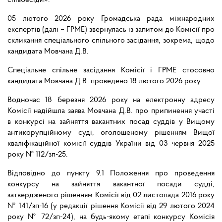
співбесіди».
05 лютого 2026 року Громадська рада міжнародних
експертів (далі – ГРМЕ) звернулась із запитом до Комісії про
скликання спеціального спільного засідання, зокрема, щодо
кандидата Мовчана Д.В.
Спеціальне спільне засідання Комісії і ГРМЕ стосовно
кандидата Мовчана Д.В. проведено 18 лютого 2026 року.
Водночас 18 березня 2026 року на електронну адресу
Комісії надійшла заява Мовчана Д.В. про припинення участі
в конкурсі на зайняття вакантних посад суддів у Вищому
антикорупційному суді, оголошеному рішенням Вищої
кваліфікаційної комісії суддів України від 03 червня 2025
року № 112/зп-25.
Відповідно до пункту 9.1 Положення про проведення
конкурсу на зайняття вакантної посади судді,
затвердженого рішенням Комісії від 02 листопада 2016 року
№ 141/зп-16 (у редакції рішення Комісії від 29 лютого 2024
року № 72/зп-24), на будь-якому етапі конкурсу Комісія