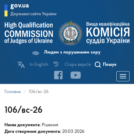
Перейти
gov.ua
до
основного
Державні сайти України
матеріалу
Людям з порушенням зору
In English
Стара версІя
Пошук
Toggle
navigatio
Головна
106/вс-26
106/вс-26
Назва документа:
Рішення
Дата створення документа:
20.03.2026