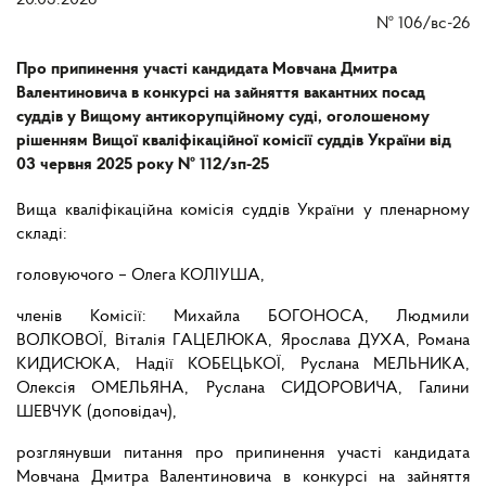
20.03.2026
№
106/вс-26
Про припинення участі кандидата Мовчана Дмитра
Валентиновича в конкурсі на зайняття вакантних посад
суддів у Вищому антикорупційному суді, оголошеному
рішенням Вищої кваліфікаційної комісії суддів України від
03 червня 2025 року № 112/зп-25
Вища кваліфікаційна комісія суддів України у пленарному
складі:
головуючого – Олега КОЛІУША,
членів Комісії: Михайла БОГОНОСА, Людмили
ВОЛКОВОЇ, Віталія ГАЦЕЛЮКА, Ярослава ДУХА, Романа
КИДИСЮКА, Надії КОБЕЦЬКОЇ, Руслана МЕЛЬНИКА,
Олексія ОМЕЛЬЯНА, Руслана СИДОРОВИЧА, Галини
ШЕВЧУК (доповідач),
розглянувши питання про припинення участі кандидата
Мовчана Дмитра Валентиновича в конкурсі на зайняття