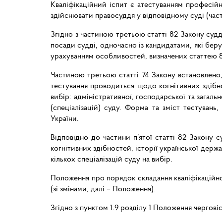
Кваліфікаційний іспит є атестуванням професійн
здійснювати правосуддя у відповідному суді (част
Згідно з частиною третьою статті 82 Закону судд
посади судді, одночасно із кандидатами, які беру
урахуванням особливостей, визначених статтею 8
Частиною третьою статті 74 Закону встановлено,
тестування проводиться щодо когнітивних здібнос
вибір: адміністративної, господарської та загаль
(спеціалізацій) суду. Форма та зміст тестуван
України.
Відповідно до частини п’ятої статті 82 Закону с
когнітивних здібностей, історії української держ
кількох спеціалізацій суду на вибір.
Положення про порядок складання кваліфікаційно
(зі змінами, далі – Положення).
Згідно з пунктом 1.9 розділу 1 Положення черговіс