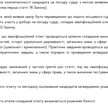
ої компетентності кандидата на посаду судді з метою виявленн
ина перша статті 74 Закону).
я, який виявив намір бути переведеним до іншого місцевого суд
ть участь у доборі на посаду судді, складає кваліфікаційний іс
2 Закону.
 що кваліфікаційний іспит проводиться шляхом складання анон
тей, історії української державності, загальних знань у сфері п
ної (цивільної і кримінальної). Практичні завдання проводяться 
ь, практичних завдань, а також порядок їх проведення затвер
уддя, зазначений у частині третій цієї статті, під час кваліфік
авності, загальних знань у сфері права, а також анонімне тестува
го іспиту та методику оцінювання кандидатів затверджено рішен
ть етапів складання іспиту визначається рішенням Комісії.