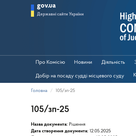
Перейти
gov.ua
до
основного
Державні сайти України
матеріалу
Про Комісію
Новини
Діяльність
К
Добір на посаду судді місцевого суду
Головна
105/зп-25
105/зп-25
Назва документа:
Рішення
Дата створення документа:
12.05.2025