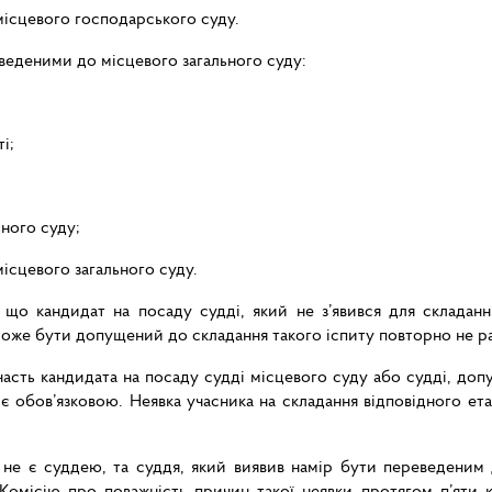
 місцевого господарського суду.
веденими до місцевого загального суду:
і;
ьного суду;
 місцевого загального суду.
 що кандидат на посаду судді, який не з’явився для складанн
 може бути допущений до складання такого іспиту повторно не ра
часть кандидата на посаду судді місцевого суду або судді, доп
і є обов’язковою. Неявка учасника на складання відповідного е
 не є суддею, та суддя, який виявив намір бути переведеним д
 Комісію про поважність причин такої неявки протягом п’яти 