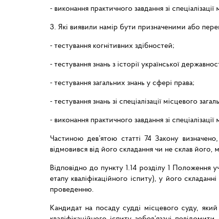
- виконання практичного завдання зі спеціалізації
3. Які виявили намір бути призначеними або пере
- тестування когнітивних здібностей;
- тестування знань з історії української державност
- тестування загальних знань у сфері права;
- тестування знань зі спеціалізації місцевого загал
- виконання практичного завдання зі спеціалізації
Частиною дев’ятою статті 74 Закону визначено,
відмовився від його складання чи не склав його,
Відповідно до пункту 1.14 розділу 1 Положення у
етапу кваліфікаційного іспиту), у його складанн
проведенню.
Кандидат на посаду судді місцевого суду, який
кваліфікаційного іспиту зобов’язані повідомити