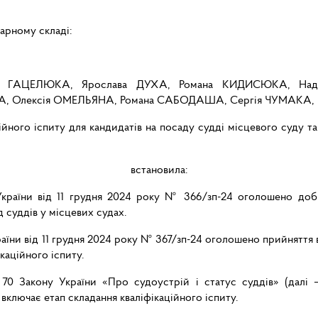
нарному складі:
лія ГАЦЕЛЮКА, Ярослава ДУХА, Романа КИДИСЮКА, Наді
, Олексія ОМЕЛЬЯНА, Романа САБОДАША, Сергія ЧУМАКА, 
йного іспиту для кандидатів на посаду судді місцевого суду т
встановила:
 України від 11 грудня 2024 року № 366/зп-24 оголошено доб
 суддів у місцевих судах.
країни від 11 грудня 2024 року № 367/зп-24 оголошено прийняття 
каційного іспиту.
 70 Закону України «Про судоустрій і статус суддів» (далі 
включає етап складання кваліфікаційного іспиту.