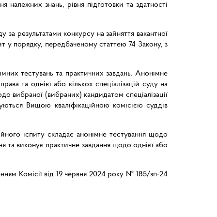
я належних знань, рівня підготовки та здатності
у за результатами конкурсу на зайняття вакантної
пит у порядку, передбаченому статтею 74 Закону, з
імних тестувань та практичних завдань. Анонімне
рава та однієї або кількох спеціалізацій суду на
щодо вибраної (вибраних) кандидатом спеціалізації
джуються Вищою кваліфікаційною комісією суддів
аційного іспиту складає анонімне тестування щодо
ння та виконує практичне завдання щодо однієї або
ням Комісії від 19 червня 2024 року № 185/зп-24