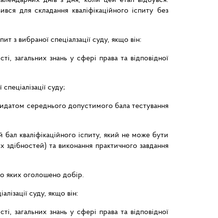
вся для складання кваліфікаційного іспиту без
ит з вибраної спеціалзації суду, якщо він:
ті, загальних знань у сфері права та відповідної
спеціалізації суду;
дидатом середнього допустимого бала тестування
й бал кваліфікаційного іспиту, який не може бути
х здібностей) та виконання практичного завдання
до яких оголошено добір.
алізації суду, якщо він:
ті, загальних знань у сфері права та відповідної