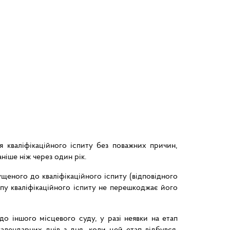
я кваліфікаційного іспиту без поважних причин,
ніше ніж через один рік.
ущеного до кваліфікаційного іспиту (відповідного
тапу кваліфікаційного іспиту не перешкоджає його
о іншого місцевого суду, у разі неявки на етап
календарних днів з дня, коли цей етап відбувся.