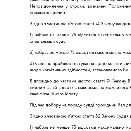
Неповідомлення у строки, визначені Положення
поважних причин.
Згідно з частиною п’ятою статті 74 Закону кандида
1) набрав не менше 75 відсотків максимально мож
спеціалізації суду;
2) набрав не менше 75 відсотків максимально можл
3) успішно пройшов тестування щодо когнітивни
щодо когнітивних здібностей, встановленого Вищ
Відповідно до частини шостої статті 74 Закону В
нижчим за 75 відсотків максимально можливого б
кваліфікаційного іспиту.
Під час добору на посаду судді прохідний бал дл
Згідно з частиною п’ятою статті 82 Закону суддя в
1) набрав не менше 75 відсотків максимально мож