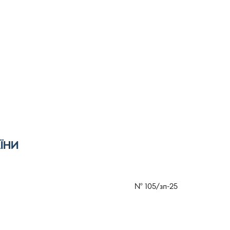
ЇНИ
№
105/зп-25