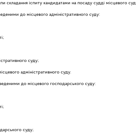
апи складання іспиту кандидатами на посаду судді місцевого су
веденими до місцевого адміністративного суду:
і;
ністративного суду;
 місцевого адміністративного суду.
еведеними до місцевого господарського суду:
і;
подарського суду;