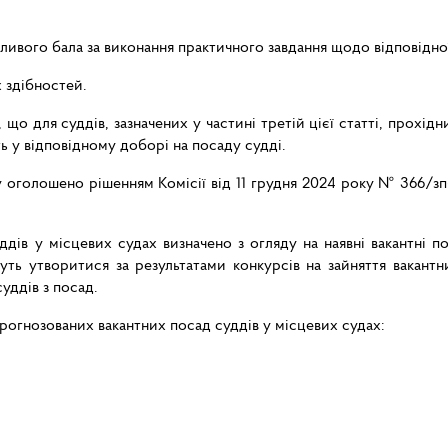
ивого бала за виконання практичного завдання щодо відповідної 
 здібностей.
о для суддів, зазначених у частині третій цієї статті, прохідн
ть у відповідному доборі на посаду судді.
у оголошено рішенням Комісії від 11 грудня 2024 року № 366/зп
ддів у місцевих судах визначено з огляду на наявні вакантні 
жуть утворитися за результатами конкурсів на зайняття вакант
суддів з посад.
прогнозованих вакантних посад суддів у місцевих судах: