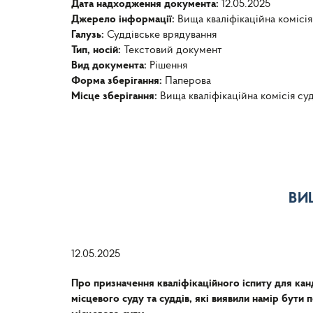
Дата надходження документа:
12.05.2025
Джерело інформації:
Вища кваліфікаційна комісія
Галузь:
Суддівське врядування
Тип, носій:
Текстовий документ
Вид документа:
Рішення
Форма зберігання:
Паперова
Місце зберігання:
Вища кваліфікаційна комісія су
ВИ
12.05.2025
Про призначення кваліфікаційного іспиту для кан
місцевого суду та суддів, які виявили намір бути