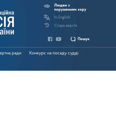
Людям з
порушенням зору
In English
Стара версІя
Пошук
пертна ради
Конкурс на посаду судді