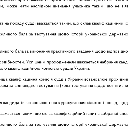
м, може мати наслідком визнання учасника таким, що не з’яви
т на посаду судді вважається таким, що склав кваліфікаційний ісп
ливого бала за тестування щодо історії української державнос
ивого бала за виконання практичного завдання щодо відповідної 
х здібностей. Успішним проходженням вважається набрання кан
ою кваліфікаційною комісією суддів України.
ища кваліфікаційна комісія суддів України встановлює прохідни
ала за відповідне тестування (крім тестування щодо когнітивни
я кандидатів встановлюється з урахуванням кількості посад, що
важається таким, що склав кваліфікаційний іспит з вибраної спеці
ливого бала за тестування щодо історії української державнос