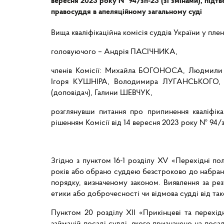
вересня 2023 року № 94/зп-23 (зі змінами), підтв
правосуддя в апеляційному загальному суді
Вища кваліфікаційна комісія суддів України у пле
головуючого – Андрія ПАСІЧНИКА,
членів Комісії: Михайла БОГОНОСА, Людмил
Ігоря КУШНІРА, Володимира ЛУГАНСЬКОГО
(доповідач), Галини ШЕВЧУК,
розглянувши питання про припинення кваліфіка
рішенням Комісії від 14 вересня 2023 року № 94/з
Згідно з пунктом 16-1 розділу XV «Перехідні пол
років або обрано суддею безстроково до набранн
порядку, визначеному законом. Виявлення за рез
етики або доброчесності чи відмова судді від так
Пунктом 20 розділу XII «Прикінцеві та перехід
займаній посаді судді, якого призначено на пос