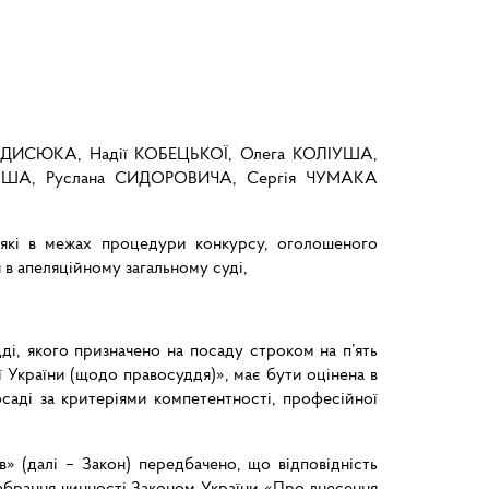
КИДИСЮКА, Надії КОБЕЦЬКОЇ, Олега КОЛІУША,
АША, Руслана СИДОРОВИЧА, Сергія ЧУМАКА
, які в межах процедури конкурсу, оголошеного
 в апеляційному загальному суді,
дді, якого призначено на посаду строком на п’ять
 України (щодо правосуддя)», має бути оцінена в
осаді за критеріями компетентності, професійної
» (далі – Закон) передбачено, що відповідність
набрання чинності Законом України «Про внесення