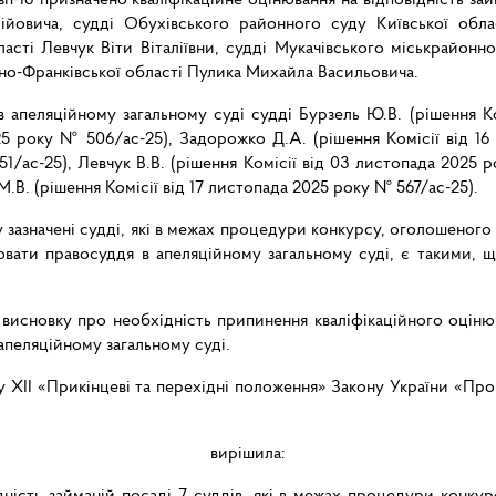
ійовича, судді Обухівського районного суду Київської обл
асті Левчук Віти Віталіївни, судді Мукачівського міськрайон
вано-Франківської області Пулика Михайла Васильовича.
 апеляційному загальному суді судді Бурзель Ю.В. (рішення К
25 року № 506/ас-25), Задорожко Д.А. (рішення Комісії від 1
51/ас-25), Левчук В.В. (рішення Комісії від 03 листопада 2025 р
.В. (рішення Комісії від 17 листопада 2025 року № 567/ас-25).
у зазначені судді, які в межах процедури конкурсу, оголошеного
снювати правосуддя в апеляційному загальному суді, є такими,
висновку про необхідність припинення кваліфікаційного оцінюва
апеляційному загальному суді.
у XII «Прикінцеві та перехідні положення» Закону України «Про 
оголосно
вирішила:
дність займаній посаді 7 суддів, які в межах процедури конкур