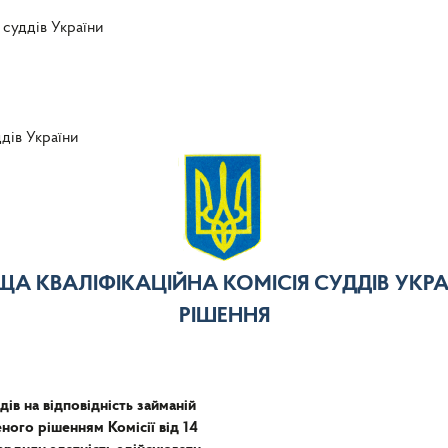
 суддів України
ддів України
ЩА КВАЛІФІКАЦІЙНА КОМІСІЯ СУДДІВ УКРА
РІШЕННЯ
ів на відповідність займаній
ного рішенням Комісії від 14