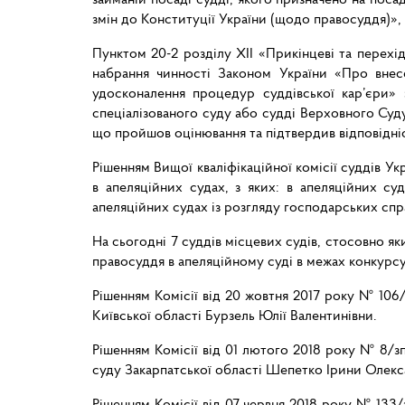
змін до Конституції України (щодо правосуддя)», 
Пунктом 20-2 розділу XII «Прикінцеві та перехі
набрання чинності Законом України «Про внесе
удосконалення процедур суддівської кар’єри» 
спеціалізованого суду або судді Верховного Суду
що пройшов оцінювання та підтвердив відповідніс
Рішенням Вищої кваліфікаційної комісії суддів Ук
в апеляційних судах, з яких: в апеляційних су
апеляційних судах із розгляду господарських спра
На сьогодні 7 суддів місцевих судів, стосовно як
правосуддя в апеляційному суді в межах конкурсу
Рішенням Комісії від 20 жовтня 2017 року № 106/
Київської області Бурзель Юлії Валентинівни.
Рішенням Комісії від 01 лютого 2018 року № 8/зп
суду Закарпатської області Шепетко Ірини Олекс
Рішенням Комісії від 07 червня 2018 року № 133/