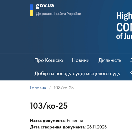
Перейти
gov.ua
до
основного
Державні сайти України
матеріалу
Про Комісію
Новини
Діяльність
К
Добір на посаду судді місцевого суду
Головна
103/ко-25
103/ко-25
Назва документа:
Рішення
Дата створення документа:
26.11.2025