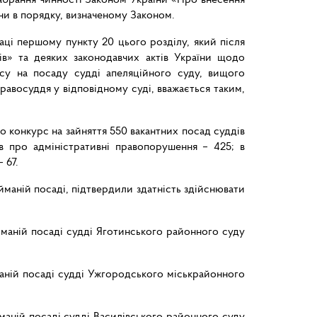
їни в порядку, визначеному Законом.
аці першому пункту 20 цього розділу, який після
ів» та деяких законодавчих актів України щодо
рсу на посаду судді апеляційного суду, вищого
равосуддя у відповідному суді, вважається таким,
но конкурс на зайняття 550 вакантних посад суддів
ав про адміністративні правопорушення – 425; в
 67.
айманій посаді, підтвердили здатність здійснювати
айманій посаді судді Яготинського районного суду
йманій посаді судді Ужгородського міськрайонного
йманій посаді судді Василівського районного суду