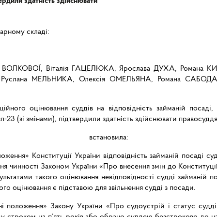
ердили здатність здійснювати
нарному складі:
и ВОЛКОВОЇ, Віталія ГАЦЕЛЮКА, Ярослава ДУХА, Романа 
, Руслана МЕЛЬНИКА, Олексія ОМЕЛЬЯНА, Романа САБОД
ційного оцінювання суддів на відповідність займаній посаді
п-23 (зі змінами), підтвердили здатність здійснювати правосуддя
встановила:
оження» Конституції України відповідність займаній посаді су
я чинності Законом України «Про внесення змін до Конституції
ультатами такого оцінювання невідповідності судді займаній п
ого оцінювання є підставою для звільнення судді з посади.
ні положення» Закону України «Про судоустрій і статус суддів
аду строком на п’ять років або обрано суддею безстроково до 