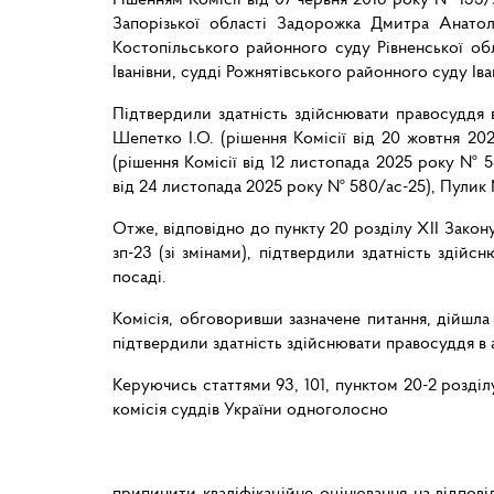
Запорізької області Задорожка Дмитра Анатол
Костопільського районного суду Рівненської обл
Іванівни, судді Рожнятівського районного суду І
Підтвердили здатність здійснювати правосуддя в
Шепетко І.О. (рішення Комісії від 20 жовтня 20
(рішення Комісії від 12 листопада 2025 року № 5
від 24 листопада 2025 року № 580/ас-25), Пулик М
Отже, відповідно до пункту 20 розділу ХІІ Закон
зп-23 (зі змінами), підтвердили здатність здій
посаді.
Комісія, обговоривши зазначене питання, дійшла 
підтвердили здатність здійснювати правосуддя в 
Керуючись статтями 93, 101, пунктом 20-2 розділ
комісія суддів України одн
припинити кваліфікаційне оцінювання на відпові