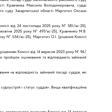
асті Кравченка Максима Володимировича, судді
ного суду Закарпатської області Маргитич Оксани
омісії від 24 листопада 2025 року № 581/ас-25),
6 жовтня 2025 року № 497/ас-25), Кравченко М.В.
оку № 534/ас-25), Маргитич О.І. (рішення Комісії
 рішенням Комісії від 14 вересня 2023 року № 94/
 що пройшли оцінювання та відповідають займаній
ння на відповідність займаній посаді суддів, які
судоустрій і статус суддів», Вища кваліфікаційна
су, оголошеного рішенням Комісії від 14 вересня