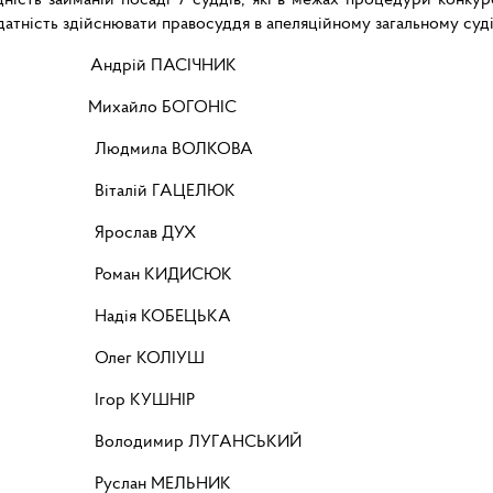
датність здійснювати правосуддя в апеляційному загальному суді
й ПАСІЧНИК
айло БОГОНІС
ОЛКОВА
АЦЕЛЮК
 ДУХ
ДИСЮК
БЕЦЬКА
ЛІУШ
ШНІР
УГАНСЬКИЙ
ЕЛЬНИК