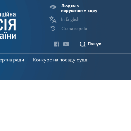
Людям з
порушенням зору
In English
Стара версІя
Пошук
пертна ради
Конкурс на посаду судді