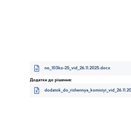
Олексій О
Роман СА
Руслан СИ
Сергій 
Галина Ш
no_103ko-25_vid_26.11.2025.docx
Додатки до рішення:
dodatok_do_rishennya_komisiyi_vid_26.11.2