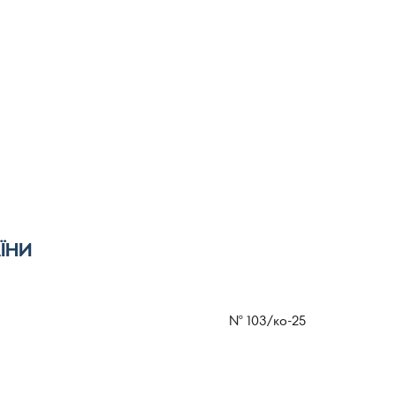
ЇНИ
№
103/ко-25