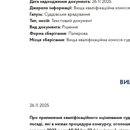
Дата надходження документа:
26.11.2025
Джерело інформації:
Вища кваліфікаційна комісія
Галузь:
Суддівське врядування
Тип, носій:
Текстовий документ
Вид документа:
Рішення
Форма зберігання:
Паперова
Місце зберігання:
Вища кваліфікаційна комісія су
ВИ
26.11.2025
Про припинення кваліфікаційного оцінювання судд
посаді, які в межах процедури конкурсу, оголоше