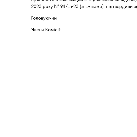
2023 року № 94/зп-23 (зі змінами), підтвердили з
Головуючий Андрі
Члени Комісії: Мих
Людмила В
Віталій Г
Ярослав
Роман КИ
Надія КО
Олег КО
Ігор КУ
Володимир Л
Руслан М