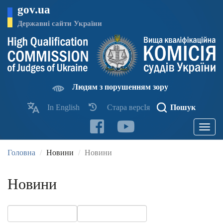
Перейти
gov.ua
до
основного
Державні сайти України
матеріалу
Людям з порушенням зору
In English
Стара версІя
Пошук
Toggle
navigatio
Головна
Новини
Новини
Новини