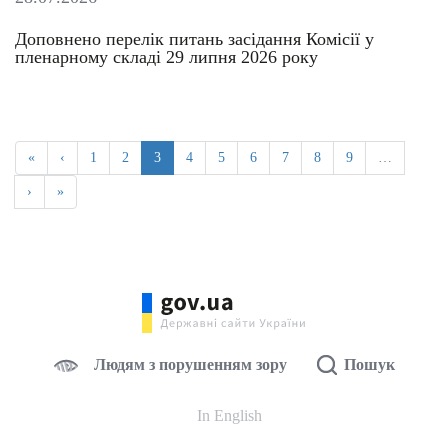
Доповнено перелік питань засідання Комісії у
пленарному складі 29 липня 2026 року
«
‹
1
2
3
4
5
6
7
8
9
…
›
»
Людям з порушенням зору
Пошук
In English