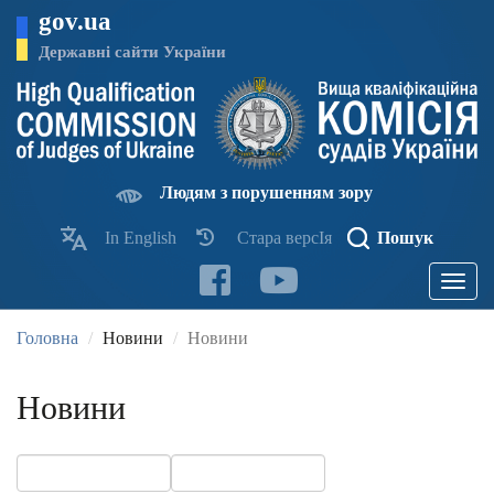
Перейти
gov.ua
до
основного
Державні сайти України
матеріалу
Людям з порушенням зору
In English
Стара версІя
Пошук
Toggle
navigatio
Головна
Новини
Новини
Новини