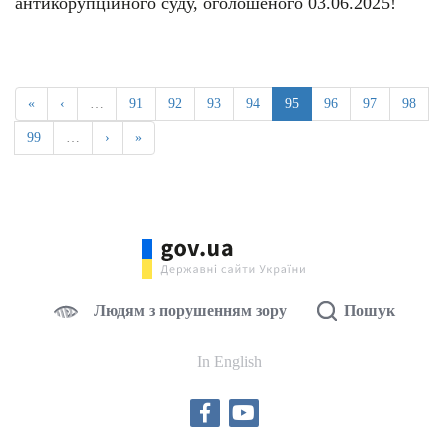
антикорупційного суду, оголошеного 03.06.2025!
«
‹
…
91
92
93
94
95
96
97
98
99
…
›
»
Людям з порушенням зору
Пошук
In English