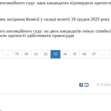
апеляційного суду: одна кандидатка підтвердила здатніст
ь засідання Комісії у складі колегії 18 грудня 2025 року
го апеляційного суду: на двох кандидатів очікує співбесі
или здатності здійснювати правосуддя
…
79
80
81
82
83
84
85
86
87
…
In Engli
и