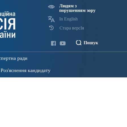
Людям з
порушенням зору
In English
Стара версІя
Пошук
спертна ради
Роз'яснення кандидату