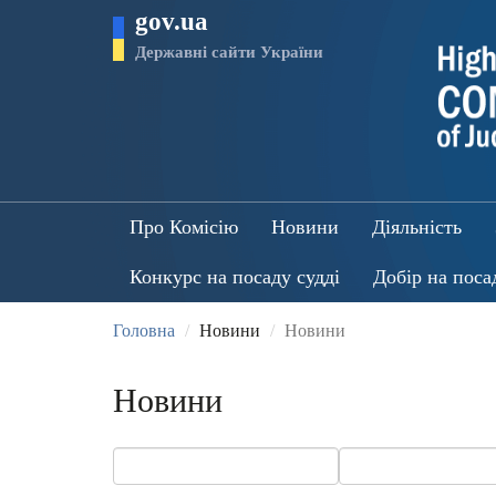
Перейти
gov.ua
до
основного
Державні сайти України
матеріалу
Про Комісію
Новини
Діяльність
Конкурс на посаду судді
Добір на поса
Головна
Новини
Новини
Новини
Дата
Дата