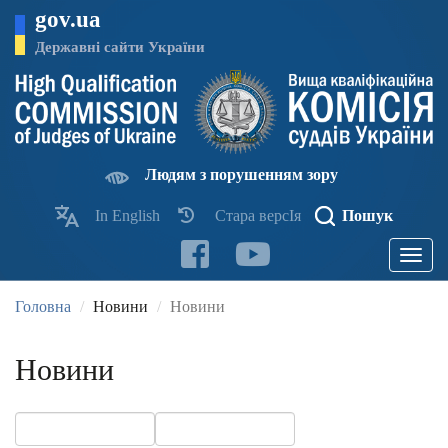
Перейти
gov.ua
до
основного
Державні сайти України
матеріалу
Людям з порушенням зору
In English
Стара версІя
Пошук
Toggle
navigatio
Головна
Новини
Новини
Новини