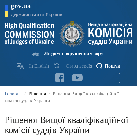
Перейти
gov.ua
до
основного
Державні сайти України
матеріалу
Людям з порушенням зору
In English
Стара версІя
Пошук
Toggle
navigatio
Головна
Рішення
Рішення Вищої кваліфікаційної
комісії суддів України
Рішення Вищої кваліфікаційної
комісії суддів України