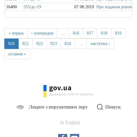
16400
555/дс-19
07.08.2019
Про надання рекоменд
« перша
‹ попередня
…
816
817
818
819
820
821
822
823
824
…
наступна ›
остання »
Людям з порушенням зору
Пошук
In English