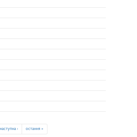
наступна ›
остання »