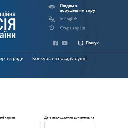
Людям з
порушенням зору
In English
Стара версІя
Пошук
пертна ради
Конкурс на посаду судді
вої картки
Дата надходження документа - з