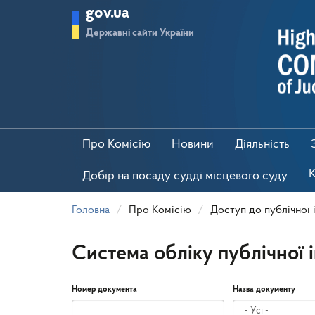
Перейти
gov.ua
до
основного
Державні сайти України
матеріалу
Про Комісію
Новини
Діяльність
К
Добір на посаду судді місцевого суду
Головна
Про Комісію
Доступ до публічної 
Система обліку публічної 
Номер документа
Назва документу