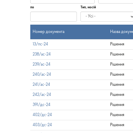
по
Тип, носій
Дата
по
Номер документа
Назва докум
13/пс-24
Рішення
238/ас-24
Рішення
239/ас-24
Рішення
240/ас-24
Рішення
241/ас-24
Рішення
242/ас-24
Рішення
391/дс-24
Рішення
402/дс-24
Рішення
403/дс-24
Рішення