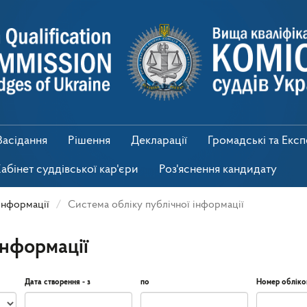
Засідання
Рішення
Декларації
Громадські та Екс
абінет суддівської кар'єри
Роз'яснення кандидату
інформації
Система обліку публічної інформації
інформації
Дата створення - з
по
Номер обліко