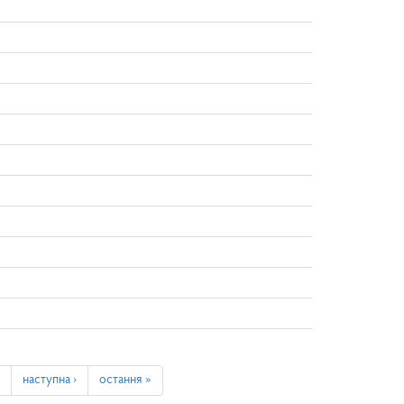
наступна ›
остання »