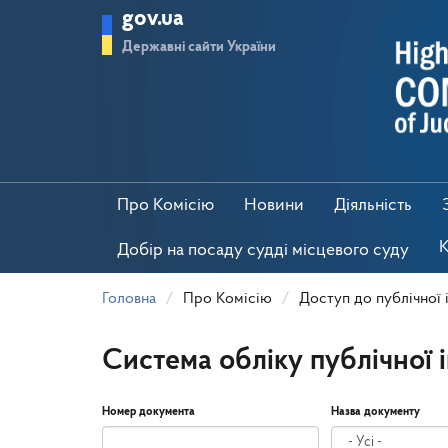
Перейти
gov.ua
до
основного
Державні сайти України
матеріалу
Про Комісію
Новини
Діяльність
К
Добір на посаду судді місцевого суду
Головна
Про Комісію
Доступ до публічної 
Система обліку публічної 
Номер документа
Назва документу