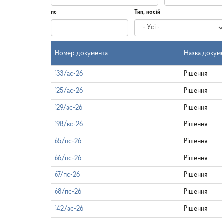
по
Тип, носій
Дата
по
Номер документа
Назва докум
133/ас-26
Рішення
125/ас-26
Рішення
129/ас-26
Рішення
198/вс-26
Рішення
65/пс-26
Рішення
66/пс-26
Рішення
67/пс-26
Рішення
68/пс-26
Рішення
142/ас-26
Рішення