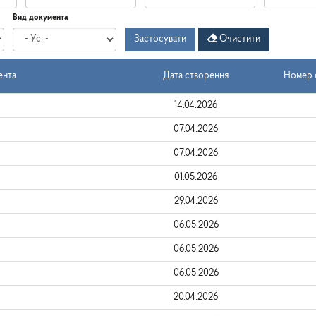
Дата
Дата
Дата
по
Вид документа
створення
-
Застосувати
Очистити
з
ента
Дата створення
Номер о
14.04.2026
07.04.2026
07.04.2026
01.05.2026
29.04.2026
06.05.2026
06.05.2026
06.05.2026
20.04.2026