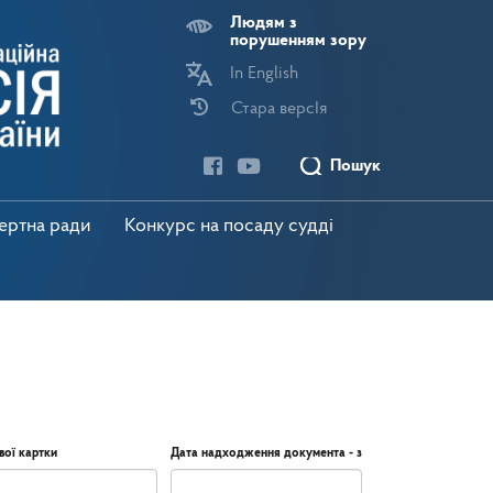
Людям з
порушенням зору
In English
Стара версІя
Пошук
пертна ради
Конкурс на посаду судді
вої картки
Дата надходження документа - з