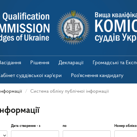
Засідання
Рішення
Декларації
Громадські та Екс
абінет суддівської кар'єри
Роз'яснення кандидату
інформації
Система обліку публічної інформації
інформації
Дата створення - з
по
Номер обліко