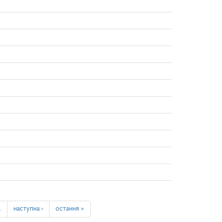
…
наступна ›
остання »