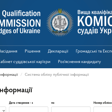
Засідання
Рішення
Декларації
Громадські та Екс
абінет суддівської кар'єри
Роз'яснення кандидату
інформації
Система обліку публічної інформації
інформації
Дата створення - з
по
Номер обліко