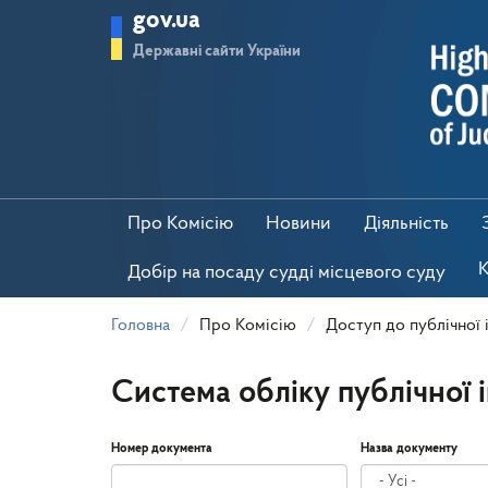
Перейти
gov.ua
до
основного
Державні сайти України
матеріалу
Про Комісію
Новини
Діяльність
К
Добір на посаду судді місцевого суду
Головна
Про Комісію
Доступ до публічної 
Система обліку публічної 
Номер документа
Назва документу