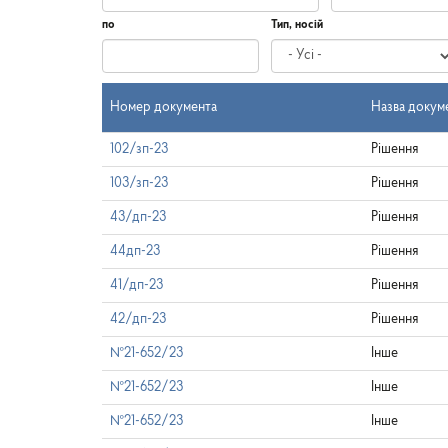
по
Тип, носій
Дата
по
Номер документа
Назва докум
102/зп-23
Рішення
103/зп-23
Рішення
43/дп-23
Рішення
44дп-23
Рішення
41/дп-23
Рішення
42/дп-23
Рішення
№21-652/23
Інше
№21-652/23
Інше
№21-652/23
Інше