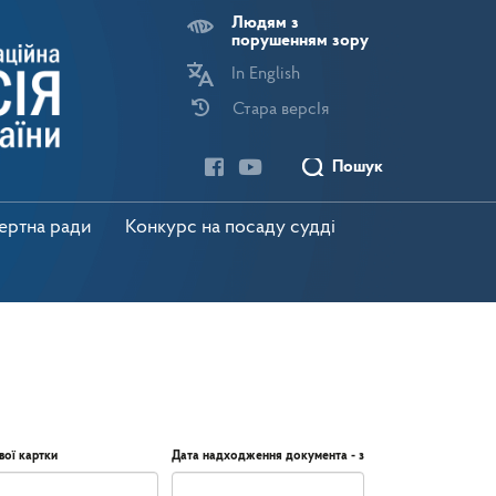
Людям з
порушенням зору
In English
Стара версІя
Пошук
пертна ради
Конкурс на посаду судді
вої картки
Дата надходження документа - з