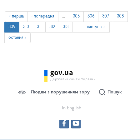
« перша
‹ попередня
…
305
306
307
308
309
310
311
312
313
…
наступна ›
остання »
Людям з порушенням зору
Пошук
In English