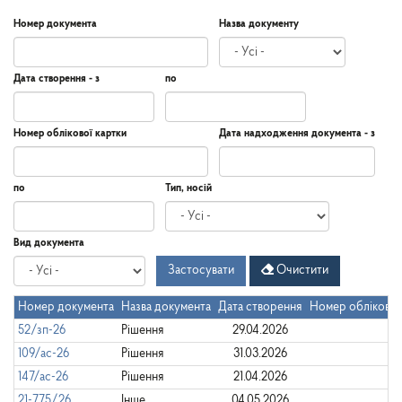
Номер документа
Назва документу
Дата створення - з
по
Дата
Дата
Дата
по
Номер облікової картки
Дата надходження документа - з
створення
-
з
Дата
Дата
по
Тип, носій
надходження
документа
-
Дата
по
Вид документа
з
Застосувати
Очистити
Номер документа
Назва документа
Дата створення
Номер облікової
52/зп-26
Рішення
29.04.2026
109/ас-26
Рішення
31.03.2026
147/ас-26
Рішення
21.04.2026
21-775/26
Інше
04.05.2026