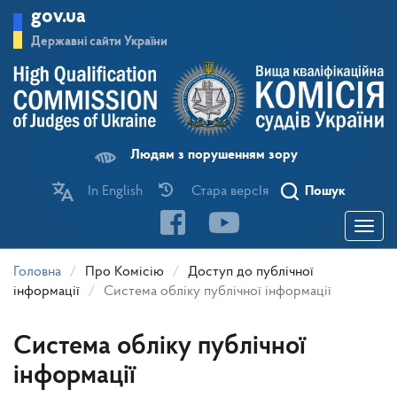
Перейти
gov.ua
до
основного
Державні сайти України
матеріалу
Людям з порушенням зору
In English
Стара версІя
Пошук
Toggle
navigatio
Головна
Про Комісію
Доступ до публічної
інформації
Система обліку публічної інформації
Система обліку публічної
інформації