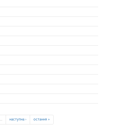
…
наступна ›
остання »