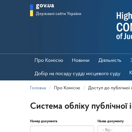
Перейти
gov.ua
до
основного
Державні сайти України
матеріалу
Про Комісію
Новини
Діяльність
К
Добір на посаду судді місцевого суду
Головна
Про Комісію
Доступ до публічної 
Система обліку публічної 
Номер документа
Назва документу