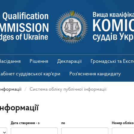
Засідання
Рішення
Декларації
Громадські та Екс
абінет суддівської кар'єри
Роз'яснення кандидату
інформації
Система обліку публічної інформації
інформації
Дата створення - з
по
Номер обліко