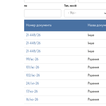
по
Тип, носій
Дата
по
Номер документа
Назва докум
21-448/26
Інше
21-448/26
Інше
21-448/26
Інше
99/вс-26
Рішення
101/вс-26
Рішення
102/вс-26
Рішення
24/зп-26
Рішення
17/ко-26
Рішення
16/ко-26
Рішення