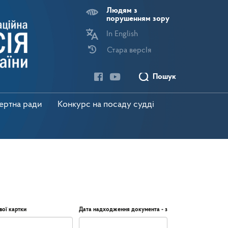
Людям з
порушенням зору
In English
Стара версІя
Пошук
пертна ради
Конкурс на посаду судді
вої картки
Дата надходження документа - з