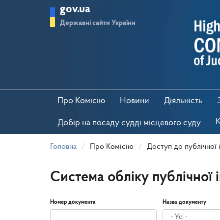
Перейти
gov.ua
до
основного
Державні сайти України
матеріалу
Про Комісію
Новини
Діяльність
К
Добір на посаду судді місцевого суду
Головна
Про Комісію
Доступ до публічної 
Система обліку публічної 
Номер документа
Назва документу