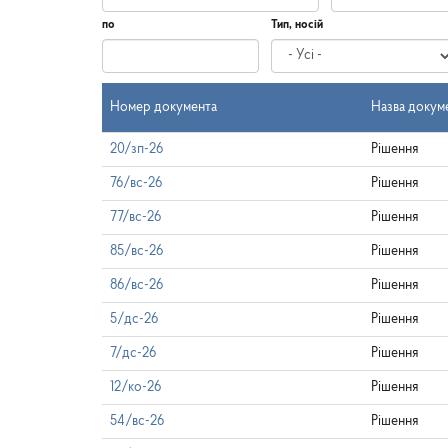
по
Тип, носій
Дата
по
Номер документа
Назва докум
20/зп-26
Рішення
76/вс-26
Рішення
77/вс-26
Рішення
85/вс-26
Рішення
86/вс-26
Рішення
5/дс-26
Рішення
7/дс-26
Рішення
12/ко-26
Рішення
54/вс-26
Рішення