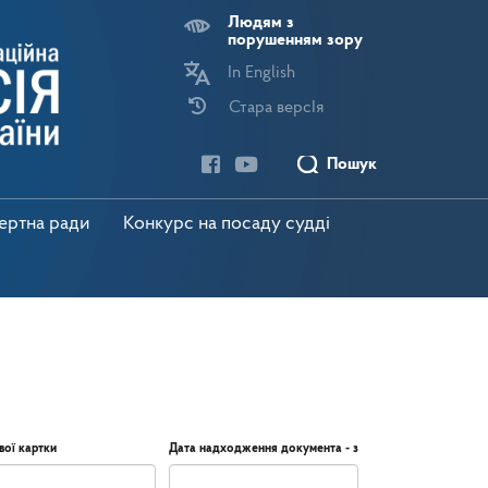
Людям з
порушенням зору
In English
Стара версІя
Пошук
пертна ради
Конкурс на посаду судді
вої картки
Дата надходження документа - з