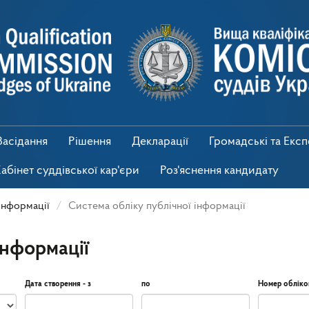
Засідання
Рішення
Декларації
Громадські та Екс
абінет суддівської кар'єри
Роз'яснення кандидату
інформації
Система обліку публічної інформації
інформації
Дата створення - з
по
Номер обліко