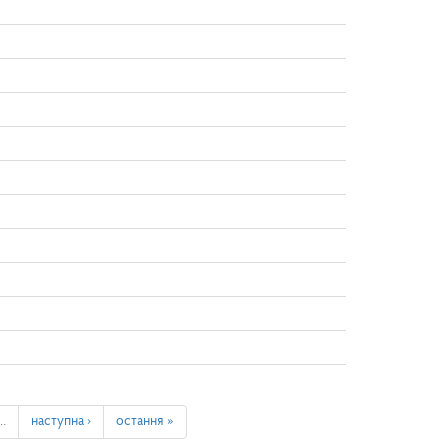
…
наступна ›
остання »