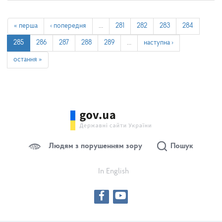
« перша
‹ попередня
…
281
282
283
284
285
286
287
288
289
…
наступна ›
остання »
Людям з порушенням зору
Пошук
In English