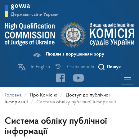
Перейти
gov.ua
до
основного
Державні сайти України
матеріалу
Людям з порушенням зору
In English
Стара версІя
Пошук
Toggle
navigatio
Головна
Про Комісію
Доступ до публічної
інформації
Система обліку публічної інформації
Система обліку публічної
інформації