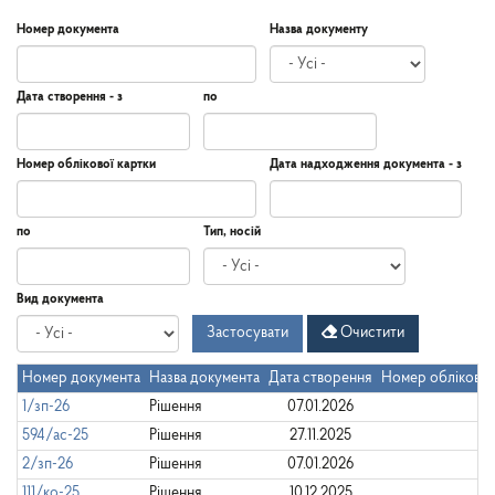
Номер документа
Назва документу
Дата створення - з
по
Дата
Дата
Дата
по
Номер облікової картки
Дата надходження документа - з
створення
-
з
Дата
Дата
по
Тип, носій
надходження
документа
-
Дата
по
Вид документа
з
Застосувати
Очистити
Номер документа
Назва документа
Дата створення
Номер облікової
1/зп-26
Рішення
07.01.2026
594/ас-25
Рішення
27.11.2025
2/зп-26
Рішення
07.01.2026
111/ко-25
Рішення
10.12.2025