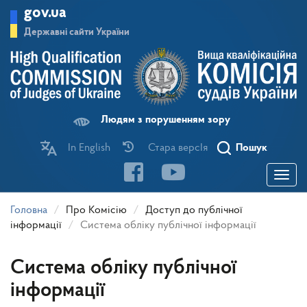
Перейти
gov.ua
до
основного
Державні сайти України
матеріалу
Людям з порушенням зору
In English
Стара версІя
Пошук
Toggle
navigatio
Головна
Про Комісію
Доступ до публічної
інформації
Система обліку публічної інформації
Система обліку публічної
інформації