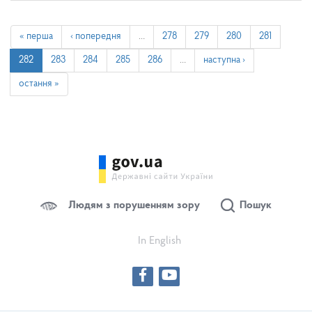
« перша
‹ попередня
…
278
279
280
281
282
283
284
285
286
…
наступна ›
остання »
Людям з порушенням зору
Пошук
In English