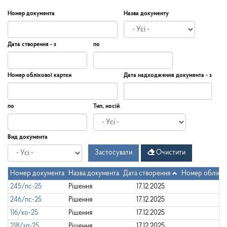
Номер документа
Назва документу
Дата створення - з
по
Дата
Дата
Дата
по
Номер облікової картки
Дата надходження документа - з
створення
-
з
Дата
Дата
по
Тип, носій
надходження
документа
-
Дата
по
Вид документа
з
Застосувати
Очистити
Номер документа
Назва документа
Дата створення
Номер обліков
245/пс-25
Рішення
17.12.2025
246/пс-25
Рішення
17.12.2025
116/ко-25
Рішення
17.12.2025
218/зп-25
Рішення
17.12.2025