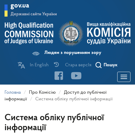
Перейти
gov.ua
до
основного
Державні сайти України
матеріалу
Людям з порушенням зору
In English
Стара версІя
Пошук
Toggle
navigatio
Головна
Про Комісію
Доступ до публічної
інформації
Система обліку публічної інформації
Система обліку публічної
інформації