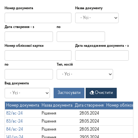
Номер документа
Назва документу
Дата створення - з
по
Дата
Дата
Дата
по
Номер облікової картки
Дата надходження документа - з
створення
-
з
Дата
Дата
по
Тип, носій
надходження
документа
-
Дата
по
Вид документа
з
Застосувати
Очистити
Номер документа
Назва документа
Дата створення
Номер облікової
82/вс-24
Рішення
28.05.2024
83/вс-24
Рішення
28.05.2024
84/вс-24
Рішення
28.05.2024
141/зп-24
Рішення
29.05.2024