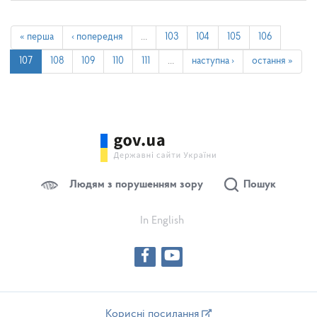
« перша
‹ попередня
…
103
104
105
106
107
108
109
110
111
…
наступна ›
остання »
Людям з порушенням зору
Пошук
In English
Корисні посилання