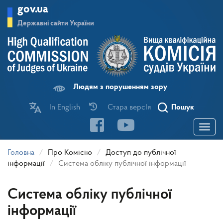
Перейти
gov.ua
до
основного
Державні сайти України
матеріалу
Людям з порушенням зору
In English
Стара версІя
Пошук
Toggle
navigatio
Головна
Про Комісію
Доступ до публічної
інформації
Система обліку публічної інформації
Система обліку публічної
інформації