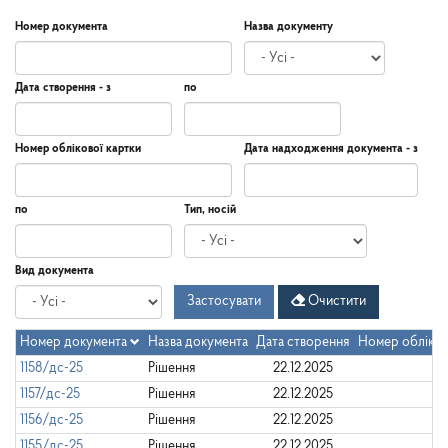
Номер документа
Назва документу
Дата створення - з
по
Дата
Дата
Дата
по
Номер облікової картки
Дата надходження документа - з
створення
-
з
Дата
Дата
по
Тип, носій
надходження
документа
-
Дата
по
Вид документа
з
Застосувати
Очистити
Номер документа
Назва документа
Дата створення
Номер обліков
1158/дс-25
Рішення
22.12.2025
1157/дс-25
Рішення
22.12.2025
1156/дс-25
Рішення
22.12.2025
1155/дс-25
Рішення
22.12.2025