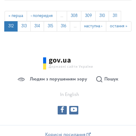
« перша
‹ попередня
…
308
309
310
311
312
313
314
315
316
…
наступна ›
остання »
Людям з порушенням зору
Пошук
In English
Корисні посилання