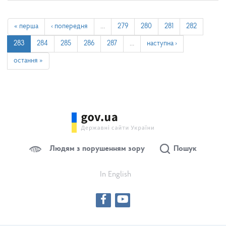
« перша
‹ попередня
…
279
280
281
282
283
284
285
286
287
…
наступна ›
остання »
Людям з порушенням зору
Пошук
In English