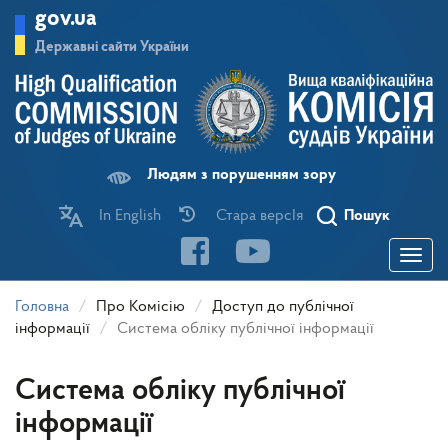
Перейти
gov.ua
до
основного
Державні сайти України
матеріалу
Людям з порушенням зору
In English
Стара версІя
Пошук
Toggle
navigatio
Головна
Про Комісію
Доступ до публічної
інформації
Система обліку публічної інформації
Система обліку публічної
інформації