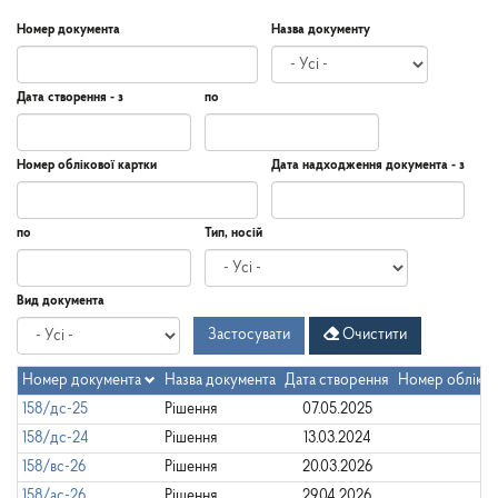
Номер документа
Назва документу
Дата створення - з
по
Дата
Дата
Дата
по
Номер облікової картки
Дата надходження документа - з
створення
-
з
Дата
Дата
по
Тип, носій
надходження
документа
-
Дата
по
Вид документа
з
Застосувати
Очистити
Номер документа
Назва документа
Дата створення
Номер обліков
158/дс-25
Рішення
07.05.2025
158/дс-24
Рішення
13.03.2024
158/вс-26
Рішення
20.03.2026
158/ас-26
Рішення
29.04.2026