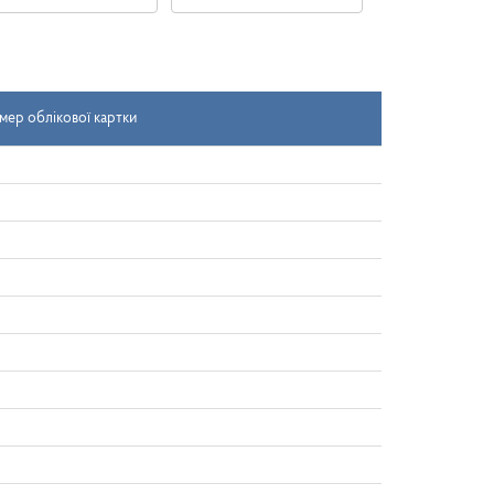
Дата
Дата
надходження
документа
-
з
мер облікової картки