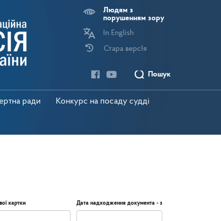
Людям з
порушенням зору
In English
Стара версІя
Пошук
пертна ради
Конкурс на посаду судді
вої картки
Дата надходження документа - з