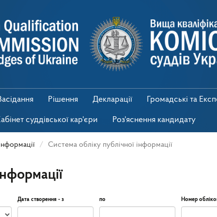
Засідання
Рішення
Декларації
Громадські та Екс
абінет суддівської кар'єри
Роз'яснення кандидату
інформації
Система обліку публічної інформації
інформації
Дата створення - з
по
Номер обліко