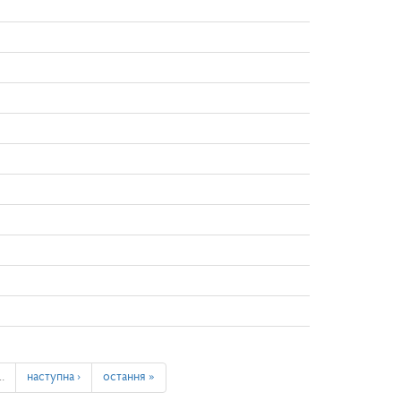
…
наступна ›
остання »