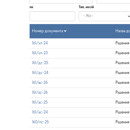
по
Тип, носій
Дата
по
Номер документа
Назва д
161/зп-24
Рішення
161/зп-23
Рішення
161/дс-25
Рішення
161/дс-24
Рішення
161/вс-26
Рішення
161/ас-26
Рішення
161/ас-25
Рішення
161/ас-24
Рішення
160/пс-25
Рішення