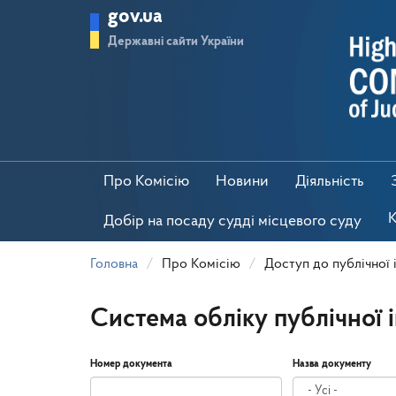
Перейти
gov.ua
до
основного
Державні сайти України
матеріалу
Про Комісію
Новини
Діяльність
К
Добір на посаду судді місцевого суду
Головна
Про Комісію
Доступ до публічної 
Система обліку публічної 
Номер документа
Назва документу