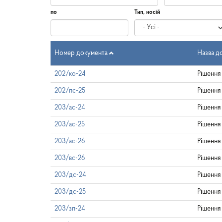
по
Тип, носій
Дата
по
Номер документа
Назва д
202/ко-24
Рішення
202/пс-25
Рішення
203/ас-24
Рішення
203/ас-25
Рішення
203/ас-26
Рішення
203/вс-26
Рішення
203/дс-24
Рішення
203/дс-25
Рішення
203/зп-24
Рішення