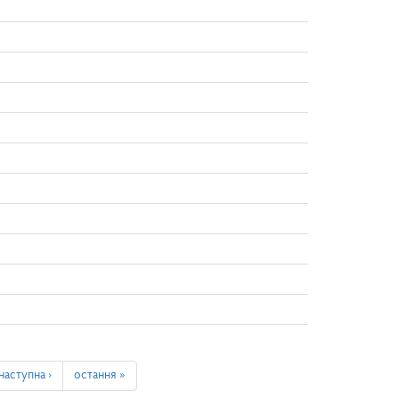
наступна ›
остання »