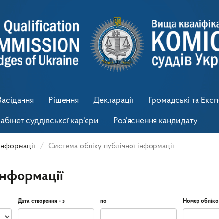
Засідання
Рішення
Декларації
Громадські та Екс
абінет суддівської кар'єри
Роз'яснення кандидату
інформації
Система обліку публічної інформації
інформації
Дата створення - з
по
Номер обліко