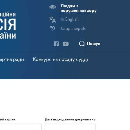
Людям з
порушенням зору
In English
Стара версІя
Пошук
пертна ради
Конкурс на посаду судді
вої картки
Дата надходження документа - з