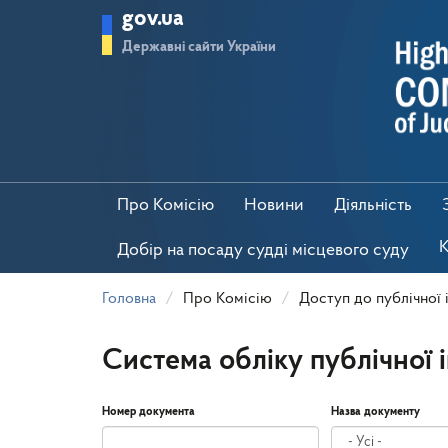
Перейти
gov.ua
до
основного
Державні сайти України
матеріалу
Про Комісію
Новини
Діяльність
К
Добір на посаду судді місцевого суду
Головна
Про Комісію
Доступ до публічної 
Система обліку публічної 
Номер документа
Назва документу