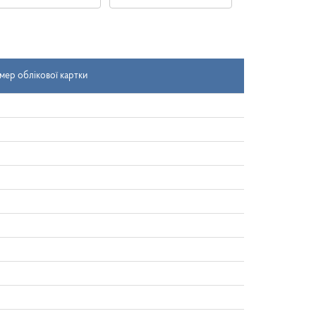
Дата
Дата
надходження
документа
-
з
мер облікової картки