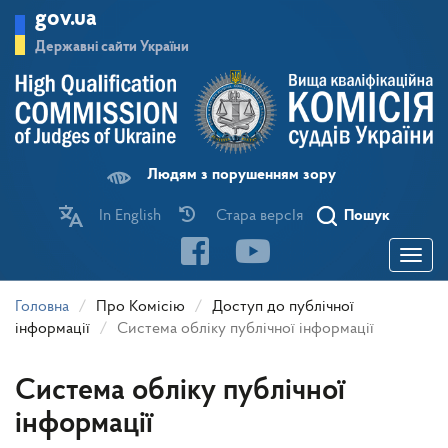
Перейти
gov.ua
до
основного
Державні сайти України
матеріалу
Людям з порушенням зору
In English
Стара версІя
Пошук
Toggle
navigatio
Головна
Про Комісію
Доступ до публічної
інформації
Система обліку публічної інформації
Система обліку публічної
інформації