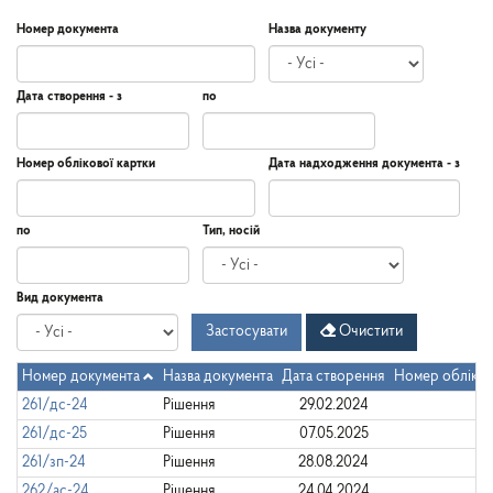
Номер документа
Назва документу
Дата створення - з
по
Дата
Дата
Дата
по
Номер облікової картки
Дата надходження документа - з
створення
-
з
Дата
Дата
по
Тип, носій
надходження
документа
-
Дата
по
Вид документа
з
Застосувати
Очистити
Номер документа
Назва документа
Дата створення
Номер обліков
261/дс-24
Рішення
29.02.2024
261/дс-25
Рішення
07.05.2025
261/зп-24
Рішення
28.08.2024
262/ас-24
Рішення
24.04.2024