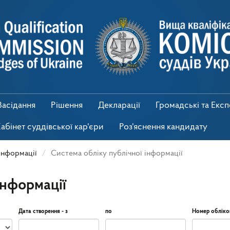
Засідання
Рішення
Декларації
Громадські та Екс
абінет суддівської кар'єри
Роз'яснення кандидату
інформації
Система обліку публічної інформації
інформації
Дата створення - з
по
Номер обліко