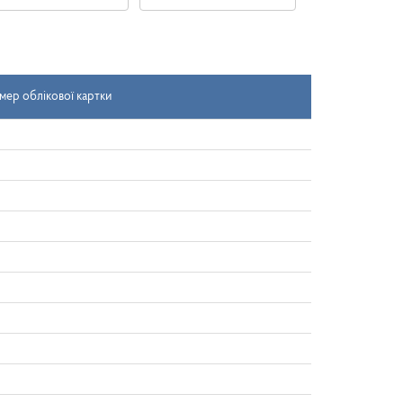
Дата
Дата
надходження
документа
-
з
мер облікової картки