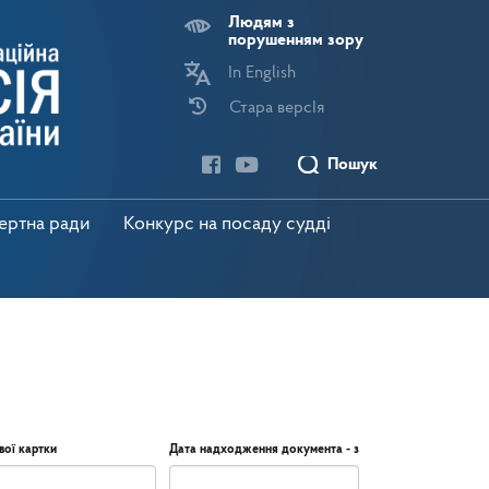
Людям з
порушенням зору
In English
Стара версІя
Пошук
пертна ради
Конкурс на посаду судді
вої картки
Дата надходження документа - з