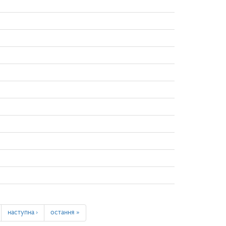
наступна ›
остання »