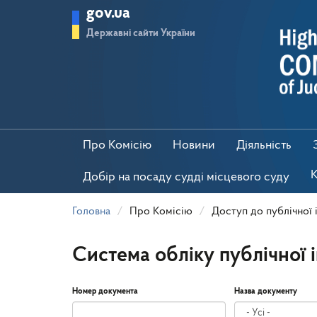
Перейти
gov.ua
до
основного
Державні сайти України
матеріалу
Про Комісію
Новини
Діяльність
К
Добір на посаду судді місцевого суду
Головна
Про Комісію
Доступ до публічної 
Система обліку публічної 
Номер документа
Назва документу