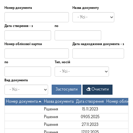
Номер документа
Назва документу
Дата створення - з
по
Дата
Дата
Дата
по
Номер облікової картки
Дата надходження документа - з
створення
-
з
Дата
Дата
по
Тип, носій
надходження
документа
-
Дата
по
Вид документа
з
Застосувати
Очистити
Номер документа
Назва документа
Дата створення
Номер обліков
Рішення
15.11.2023
Рішення
09.05.2025
Рішення
27.11.2023
Рішення
17.02.2025