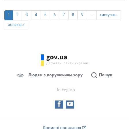
1
2
3
4
5
6
7
8
9
…
наступна ›
остання »
Людям з порушенням зору
Пошук
In English
Корисні посилання