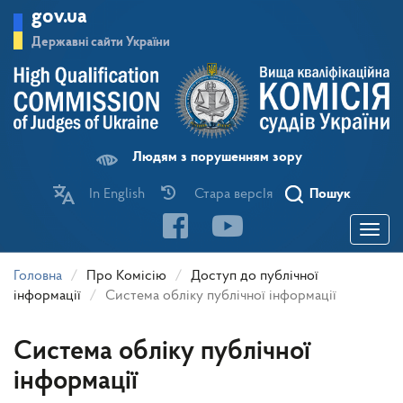
Перейти
gov.ua
до
основного
Державні сайти України
матеріалу
Людям з порушенням зору
In English
Стара версІя
Пошук
Toggle
navigatio
Головна
Про Комісію
Доступ до публічної
інформації
Система обліку публічної інформації
Система обліку публічної
інформації