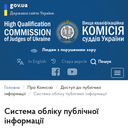
Перейти
gov.ua
до
основного
Державні сайти України
матеріалу
Людям з порушенням зору
In English
Стара версІя
Пошук
Toggle
navigatio
Головна
Про Комісію
Доступ до публічної
інформації
Система обліку публічної інформації
Система обліку публічної
інформації