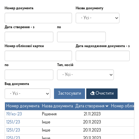
Номер документа
Назва документу
Дата створення - з
по
Дата
Дата
Дата
по
Номер облікової картки
Дата надходження документа - з
створення
-
з
Дата
Дата
по
Тип, носій
надходження
документа
-
Дата
по
Вид документа
з
Застосувати
Очистити
Номер документа
Назва документа
Дата створення
Номер обліков
19/ко-23
Рішення
21.11.2023
1251/23
Інше
20.11.2023
1251/23
Інше
20.11.2023
1251/23
Інше
20.11.2023