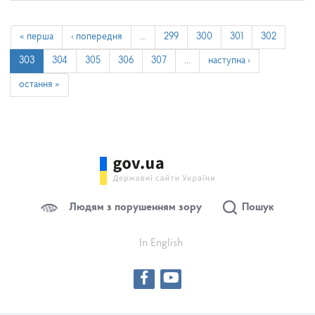
« перша
‹ попередня
…
299
300
301
302
303
304
305
306
307
…
наступна ›
остання »
Людям з порушенням зору
Пошук
In English