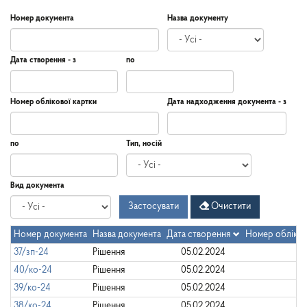
Номер документа
Назва документу
Дата створення - з
по
Дата
Дата
Дата
по
Номер облікової картки
Дата надходження документа - з
створення
-
з
Дата
Дата
по
Тип, носій
надходження
документа
-
Дата
по
Вид документа
з
Застосувати
Очистити
Номер документа
Назва документа
Дата створення
Номер обліков
37/зп-24
Рішення
05.02.2024
40/ко-24
Рішення
05.02.2024
39/ко-24
Рішення
05.02.2024
38/ко-24
Рішення
05.02.2024