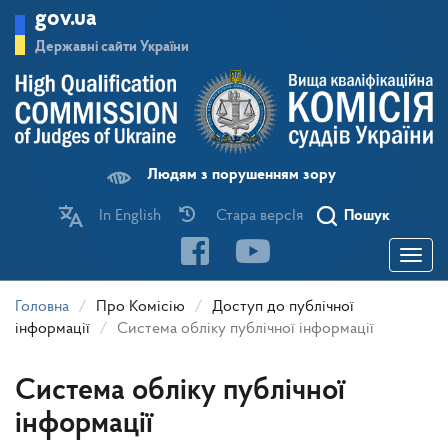
Перейти
gov.ua
до
основного
Державні сайти України
матеріалу
Людям з порушенням зору
In English
Стара версІя
Пошук
Toggle
navigatio
Головна
Про Комісію
Доступ до публічної
інформації
Система обліку публічної інформації
Система обліку публічної
інформації