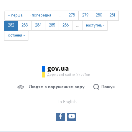
« перша
‹ попередня
…
278
279
280
281
282
283
284
285
286
…
наступна ›
остання »
Людям з порушенням зору
Пошук
In English