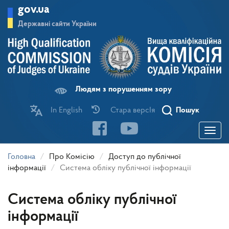
Перейти
gov.ua
до
основного
Державні сайти України
матеріалу
Людям з порушенням зору
In English
Стара версІя
Пошук
Toggle
navigatio
Головна
Про Комісію
Доступ до публічної
інформації
Система обліку публічної інформації
Система обліку публічної
інформації