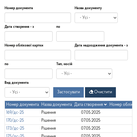
Номер документа
Назва документу
Дата створення - з
по
Дата
Дата
Дата
по
Номер облікової картки
Дата надходження документа - з
створення
-
з
Дата
Дата
по
Тип, носій
надходження
документа
-
Дата
по
Вид документа
з
Застосувати
Очистити
Номер документа
Назва документа
Дата створення
Номер обліков
169/дс-25
Рішення
07.05.2025
170/дс-25
Рішення
07.05.2025
173/дс-25
Рішення
07.05.2025
175/дс-25
Рішення
07.05.2025