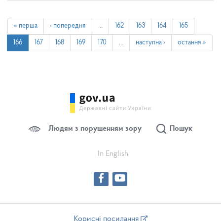
« перша
‹ попередня
…
162
163
164
165
166
167
168
169
170
…
наступна ›
остання »
Людям з порушенням зору
Пошук
In English
Корисні посилання