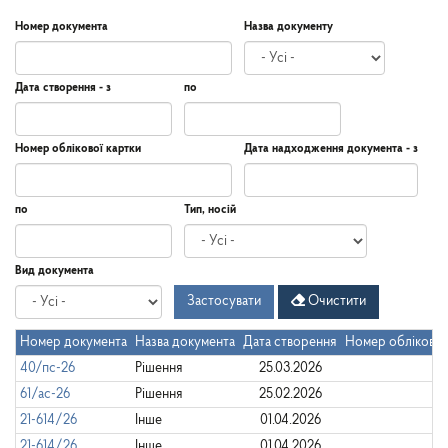
Номер документа
Назва документу
Дата створення - з
по
Дата
Дата
Дата
по
Номер облікової картки
Дата надходження документа - з
створення
-
з
Дата
Дата
по
Тип, носій
надходження
документа
-
Дата
по
Вид документа
з
Застосувати
Очистити
Номер документа
Назва документа
Дата створення
Номер облікової
40/пс-26
Рішення
25.03.2026
61/ас-26
Рішення
25.02.2026
21-614/26
Інше
01.04.2026
21-614/26
Інше
01.04.2026