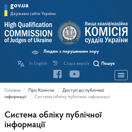
Перейти
gov.ua
до
основного
Державні сайти України
матеріалу
Людям з порушенням зору
In English
Стара версІя
Пошук
Toggle
navigatio
Головна
Про Комісію
Доступ до публічної
інформації
Система обліку публічної інформації
Система обліку публічної
інформації