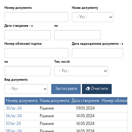
Номер документа
Назва документу
Дата створення - з
по
Дата
Дата
Дата
по
Номер облікової картки
Дата надходження документа - з
створення
-
з
Дата
Дата
по
Тип, носій
надходження
документа
-
Дата
по
Вид документа
з
Застосувати
Очистити
Номер документа
Назва документа
Дата створення
Номер облікової
30/вс-24
Рішення
09.05.2024
56/вс-24
Рішення
14.05.2024
57/вс-24
Рішення
14.05.2024
58/вс-24
Рішення
14.05.2024