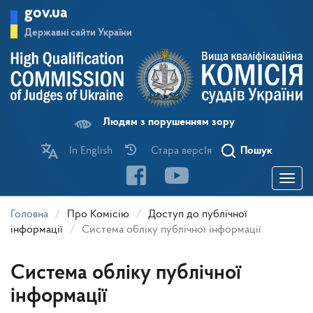
Перейти
gov.ua
до
основного
Державні сайти України
матеріалу
Людям з порушенням зору
In English
Стара версІя
Пошук
Toggle
navigatio
Головна
Про Комісію
Доступ до публічної
інформації
Система обліку публічної інформації
Система обліку публічної
інформації