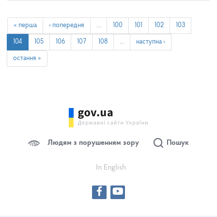
« перша
‹ попередня
…
100
101
102
103
104
105
106
107
108
…
наступна ›
остання »
Людям з порушенням зору
Пошук
In English