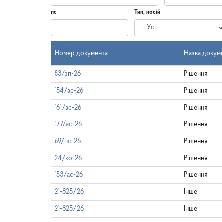
по
Тип, носій
Дата
по
Номер документа
Назва докум
53/зп-26
Рішення
154/ас-26
Рішення
161/ас-26
Рішення
177/ас-26
Рішення
69/пс-26
Рішення
24/ко-26
Рішення
153/ас-26
Рішення
21-825/26
Інше
21-825/26
Інше