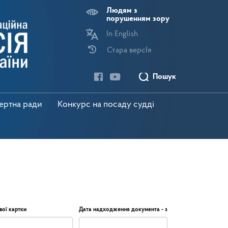
Людям з
порушенням зору
In English
Стара версІя
Пошук
пертна ради
Конкурс на посаду судді
вої картки
Дата надходження документа - з