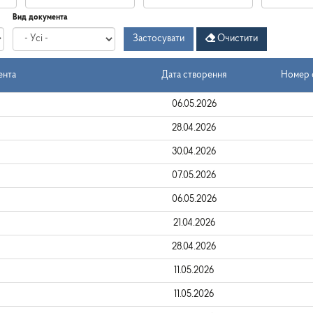
Дата
Дата
Дата
по
Вид документа
створення
-
Застосувати
Очистити
з
ента
Дата створення
Номер о
06.05.2026
28.04.2026
30.04.2026
07.05.2026
06.05.2026
21.04.2026
28.04.2026
11.05.2026
11.05.2026