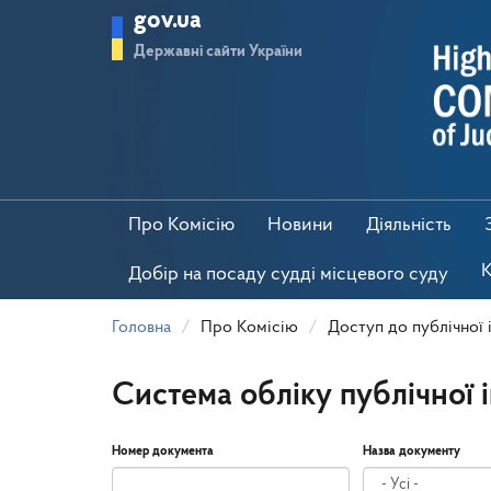
Перейти
gov.ua
до
основного
Державні сайти України
матеріалу
Про Комісію
Новини
Діяльність
К
Добір на посаду судді місцевого суду
Головна
Про Комісію
Доступ до публічної 
Система обліку публічної 
Номер документа
Назва документу