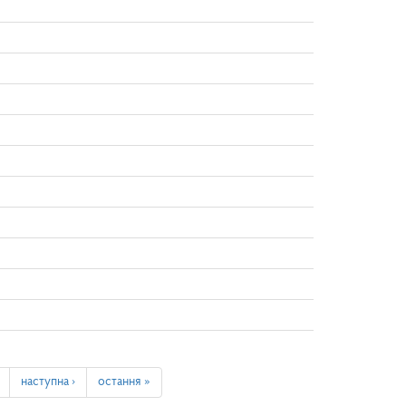
наступна ›
остання »