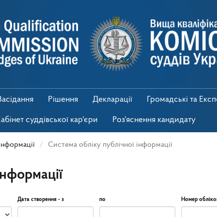
Засідання
Рішення
Декларації
Громадські та Екс
абінет суддівської кар'єри
Роз'яснення кандидату
інформації
Система обліку публічної інформації
інформації
Дата створення - з
по
Номер обліко