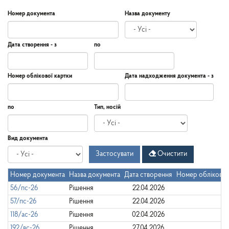
Номер документа
Назва документу
Дата створення - з
по
Дата
Дата
Дата
по
Номер облікової картки
Дата надходження документа - з
створення
-
з
Дата
Дата
по
Тип, носій
надходження
документа
-
Дата
по
Вид документа
з
Застосувати
Очистити
Номер документа
Назва документа
Дата створення
Номер облікової
56/пс-26
Рішення
22.04.2026
57/пс-26
Рішення
22.04.2026
118/ас-26
Рішення
02.04.2026
192/вс-26
Рішення
27.04.2026