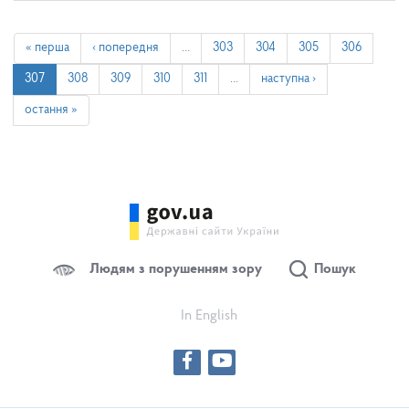
« перша
‹ попередня
…
303
304
305
306
307
308
309
310
311
…
наступна ›
остання »
Людям з порушенням зору
Пошук
In English