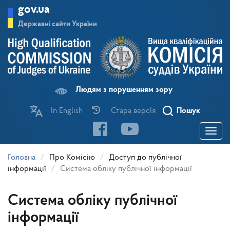
Перейти
gov.ua
до
основного
Державні сайти України
матеріалу
Людям з порушенням зору
In English
Стара версІя
Пошук
Toggle
navigatio
Головна
Про Комісію
Доступ до публічної
інформації
Система обліку публічної інформації
Система обліку публічної
інформації