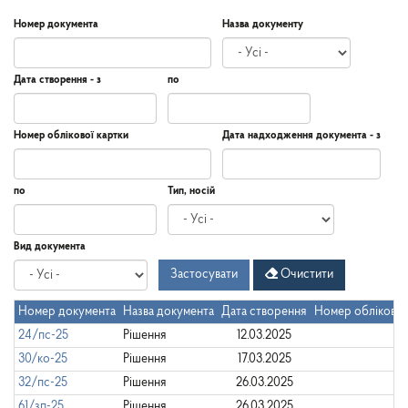
Номер документа
Назва документу
Дата створення - з
по
Дата
Дата
Дата
по
Номер облікової картки
Дата надходження документа - з
створення
-
з
Дата
Дата
по
Тип, носій
надходження
документа
-
Дата
по
Вид документа
з
Застосувати
Очистити
Номер документа
Назва документа
Дата створення
Номер облікової
24/пс-25
Рішення
12.03.2025
30/ко-25
Рішення
17.03.2025
32/пс-25
Рішення
26.03.2025
61/зп-25
Рішення
26.03.2025