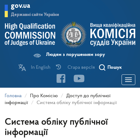
Перейти
gov.ua
до
основного
Державні сайти України
матеріалу
Людям з порушенням зору
In English
Стара версІя
Пошук
Toggle
navigatio
Головна
Про Комісію
Доступ до публічної
інформації
Система обліку публічної інформації
Система обліку публічної
інформації