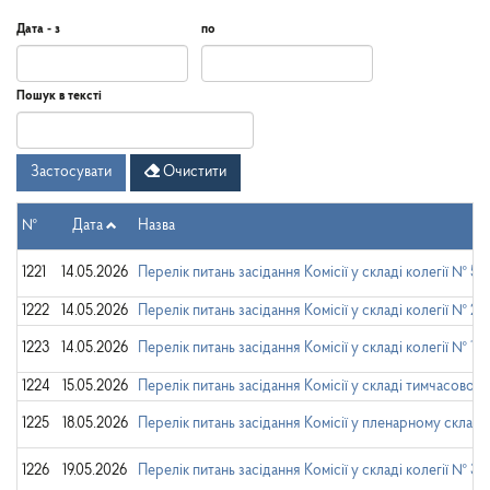
Дата - з
по
Дата
Дата
Дата
по
Пошук в тексті
-
з
Застосувати
Очистити
№
Дата
Назва
1221
14.05.2026
Перелік питань засідання Комісії у складі колегії № 5
1222
14.05.2026
Перелік питань засідання Комісії у складі колегії №
1223
14.05.2026
Перелік питань засідання Комісії у складі колегії № 1
1224
15.05.2026
Перелік питань засідання Комісії у складі тимчасово
1225
18.05.2026
Перелік питань засідання Комісії у пленарному складі
1226
19.05.2026
Перелік питань засідання Комісії у складі колегії № 3