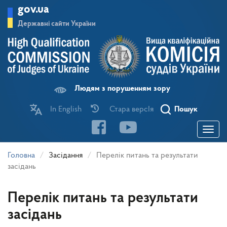
Перейти
gov.ua
до
основного
Державні сайти України
матеріалу
Людям з порушенням зору
In English
Стара версІя
Пошук
Toggle
navigatio
Головна
Засідання
Перелік питань та результати
засідань
Перелік питань та результати
засідань