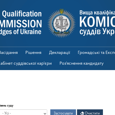
Засідання
Рішення
Декларації
Громадські та Екс
абінет суддівської кар'єри
Роз'яснення кандидату
івень суду
Застосувати
Очистити