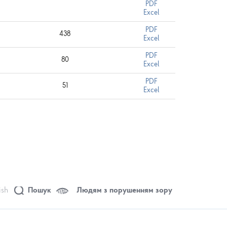
PDF
Excel
PDF
438
Excel
PDF
80
Excel
PDF
51
Excel
ish
Пошук
Людям з порушенням зору