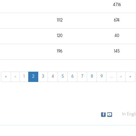
4716
1112
674
120
40
196
145
«
‹
1
2
3
4
5
6
7
8
9
…
›
»
In Engl