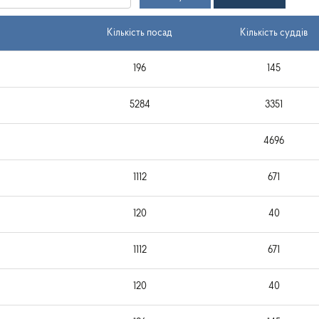
Кількість посад
Кількість суддів
196
145
5284
3351
4696
1112
671
120
40
1112
671
120
40