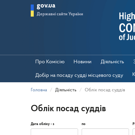
Перейти
gov.ua
до
основного
Державні сайти України
матеріалу
Про Комісію
Новини
Діяльність
К
Добір на посаду судді місцевого суду
Головна
Діяльність
Облік посад суддів
Облік посад суддів
Дата обліку - з
по
Р