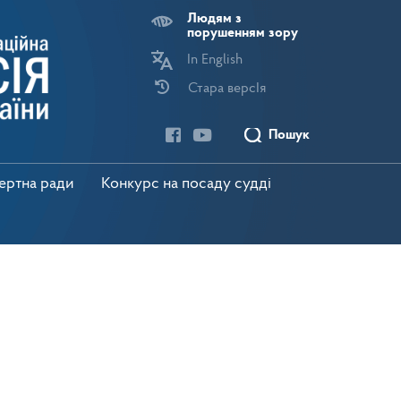
Людям з
порушенням зору
In English
Стара версІя
Пошук
пертна ради
Конкурс на посаду судді