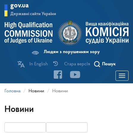
Перейти
gov.ua
до
основного
Державні сайти України
матеріалу
Людям з порушенням зору
In English
Стара версІя
Пошук
Toggle
navigatio
Головна
Новини
Новини
Новини