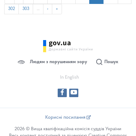
302
303
…
›
»
Людям з порушенням зору
Пошук
In English
Корисні посилання
2026 © Вища кваліфікаційна комісія суддів України
Весь контент доступний за ліцензією Creative Commons