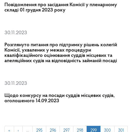
Повідомлення про засідання Комісії у пленарному
складі 01 грудня 2023 року
30.11.2023
Розглянуто питання про підтримку рішень колегій
Комісії, ухвалених у межах процедури
кваліфікаційного оцінювання суддів місцевих та
апеляційних судів на відповідність займаній посаді
30.11.2023
Щодо конкурсу на посади суддів місцевих судів,
оголошеного 14.09.2023
«
‹
…
295
296
297
298
299
300
301