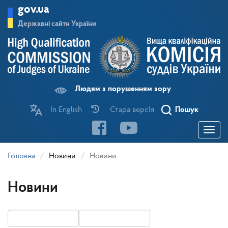
Перейти
gov.ua
до
основного
Державні сайти України
матеріалу
Людям з порушенням зору
In English
Стара версІя
Пошук
Toggle
navigatio
Головна
Новини
Новини
Новини