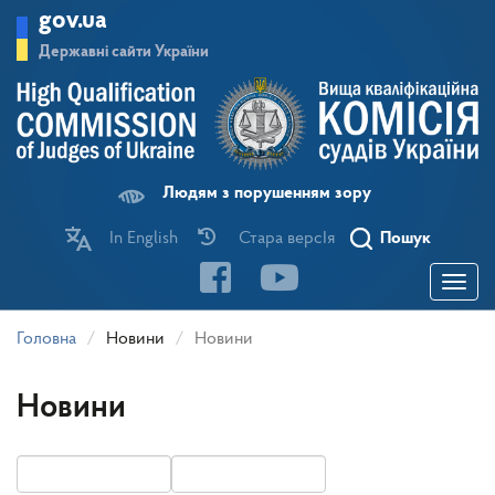
Перейти
gov.ua
до
основного
Державні сайти України
матеріалу
Людям з порушенням зору
In English
Стара версІя
Пошук
Toggle
navigatio
Головна
Новини
Новини
Новини