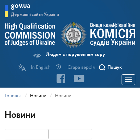
Перейти
gov.ua
до
основного
Державні сайти України
матеріалу
Людям з порушенням зору
In English
Стара версІя
Пошук
Toggle
navigatio
Головна
Новини
Новини
Новини