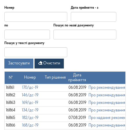
Номер
Дата прийняття - з
Дата
Дата
по
Пошук по назві документу
прийняття
-
з
Дата
по
Пошук у тексті документу
Застосувати
Очистити
Дата
№
Номер
Тип рішення
прийняття
16861
170/дс-19
06.08.2019
Про рекомендування Шк
16862
146/дс-19
06.08.2019
Про рекомендування По
16863
169/дс-19
06.08.2019
Про рекомендування Шве
16864
134/дс-19
06.08.2019
Про рекомендування Кид
16865
182/дс-19
07.08.2019
Про надання рекомендац
16866
168/дс-19
06.08.2019
Про рекомендування Чер