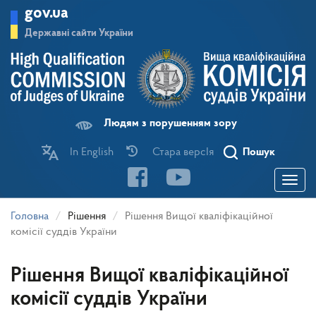
Перейти
gov.ua
до
основного
Державні сайти України
матеріалу
Людям з порушенням зору
In English
Стара версІя
Пошук
Toggle
navigatio
Головна
Рішення
Рішення Вищої кваліфікаційної
комісії суддів України
Рішення Вищої кваліфікаційної
комісії суддів України