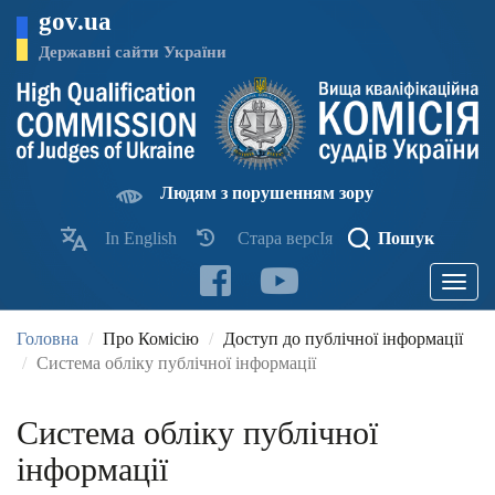
Перейти
gov.ua
до
основного
Державні сайти України
матеріалу
Людям з порушенням зору
In English
Стара версІя
Пошук
Toggle
navigatio
Головна
Про Комісію
Доступ до публічної інформації
Система обліку публічної інформації
Система обліку публічної
інформації