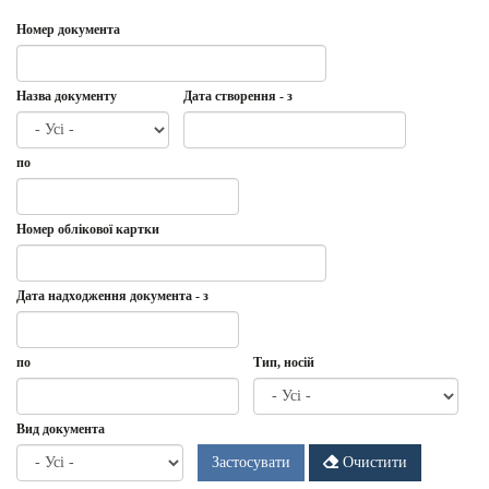
Номер документа
Назва документу
Дата створення - з
Дата
Дата
по
створення
-
з
Дата
по
Номер облікової картки
Дата надходження документа - з
Дата
Дата
по
Тип, носій
надходження
документа
-
Дата
по
Вид документа
з
Застосувати
Очистити