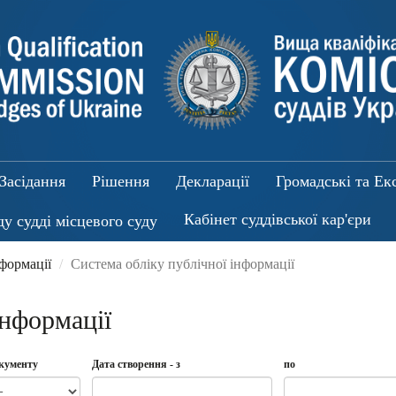
Засідання
Рішення
Декларації
Громадські та Ек
Кабінет суддівської кар'єри
ду судді місцевого суду
нформації
Система обліку публічної інформації
інформації
окументу
Дата створення - з
по