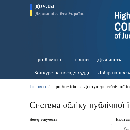
Перейти
gov.ua
до
основного
Державні сайти України
матеріалу
Про Комісію
Новини
Діяльність
Конкурс на посаду судді
Добір на поса
Головна
Про Комісію
Доступ до публічної і
Система обліку публічної 
Номер документа
Назва д