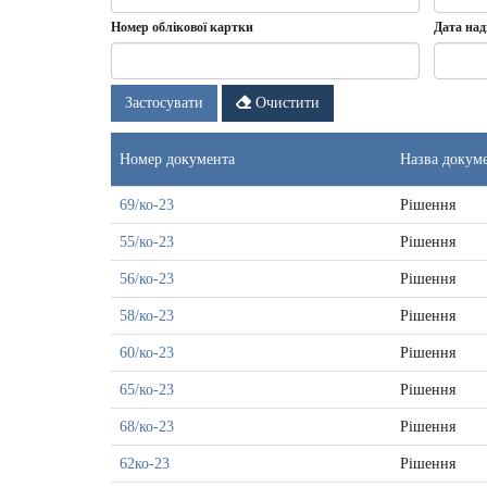
Номер облікової картки
Дата над
Дата
Дата
Застосувати
Очистити
надходж
докумен
-
Номер документа
Назва докум
з
69/ко-23
Рішення
55/ко-23
Рішення
56/ко-23
Рішення
58/ко-23
Рішення
60/ко-23
Рішення
65/ко-23
Рішення
68/ко-23
Рішення
62ко-23
Рішення