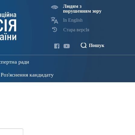
Людям з
порушенням зору
In English
Стара версІя
Пошук
спертна ради
Роз'яснення кандидату