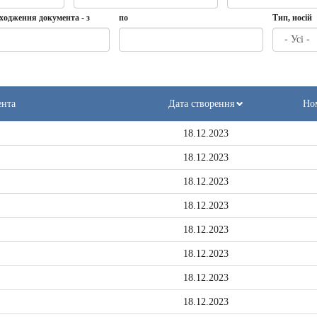
Дата
Дата
Дата
по
ходження документа - з
по
Тип, носій
створення
-
з
Дата
по
ення
та
ента
Дата створення
Ном
18.12.2023
18.12.2023
18.12.2023
18.12.2023
18.12.2023
18.12.2023
18.12.2023
18.12.2023