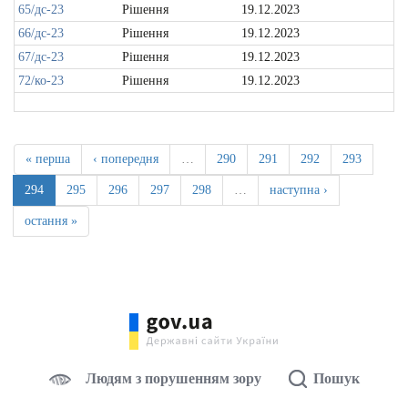
65/дс-23
Рішення
19.12.2023
66/дс-23
Рішення
19.12.2023
67/дс-23
Рішення
19.12.2023
72/ко-23
Рішення
19.12.2023
« перша
‹ попередня
…
290
291
292
293
294
295
296
297
298
…
наступна ›
остання »
Людям з порушенням зору
Пошук