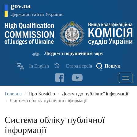
Перейти
gov.ua
до
основного
Державні сайти України
матеріалу
Людям з порушенням зору
In English
Стара версІя
Пошук
Toggle
navigatio
Головна
Про Комісію
Доступ до публічної інформації
Система обліку публічної інформації
Система обліку публічної
інформації