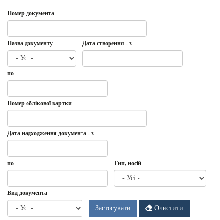
Номер документа
Назва документу
Дата створення - з
Дата
Дата
по
створення
-
з
Дата
по
Номер облікової картки
Дата надходження документа - з
Дата
Дата
по
Тип, носій
надходження
документа
-
Дата
по
Вид документа
з
Застосувати
Очистити