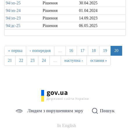
94/зп-25
Рішення
30.04.2025
94/зп-24
Рішення
01.04.2024
94/зп-23
Рішення
14.09.2023
94/дс-25
Рішення
06.05.2025
« перша
‹ попередня
…
16
17
18
19
20
21
22
23
24
…
наступна ›
остання »
Людям з порушенням зору
Пошук
In English