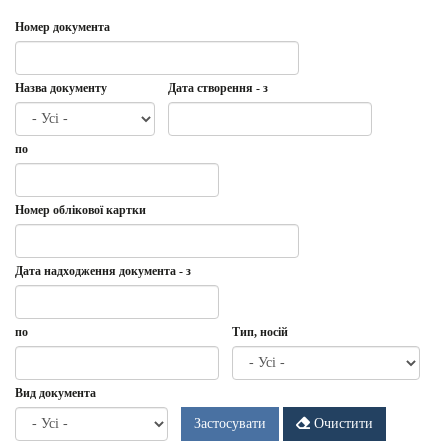
Номер документа
Назва документу
Дата створення - з
Дата
Дата
по
створення
-
з
Дата
по
Номер облікової картки
Дата надходження документа - з
Дата
Дата
по
Тип, носій
надходження
документа
-
Дата
по
Вид документа
з
Застосувати
Очистити