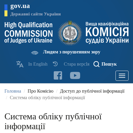
Перейти
gov.ua
до
основного
Державні сайти України
матеріалу
Людям з порушенням зору
In English
Стара версІя
Пошук
Toggle
navigatio
Головна
Про Комісію
Доступ до публічної інформації
Система обліку публічної інформації
Система обліку публічної
інформації