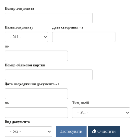
Номер документа
Назва документу
Дата створення - з
Дата
Дата
по
створення
-
з
Дата
по
Номер облікової картки
Дата надходження документа - з
Дата
Дата
по
Тип, носій
надходження
документа
-
Дата
по
Вид документа
з
Застосувати
Очистити