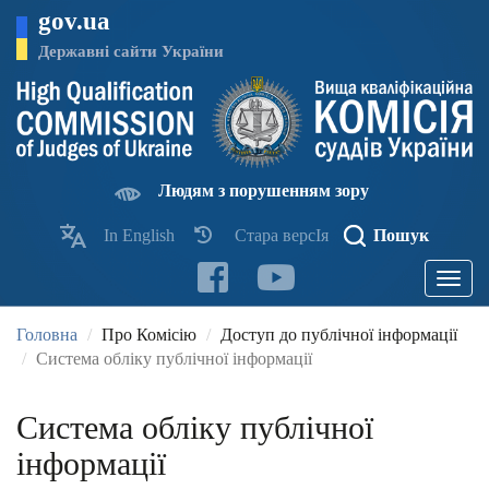
Перейти
gov.ua
до
основного
Державні сайти України
матеріалу
Людям з порушенням зору
In English
Стара версІя
Пошук
Toggle
navigatio
Головна
Про Комісію
Доступ до публічної інформації
Система обліку публічної інформації
Система обліку публічної
інформації