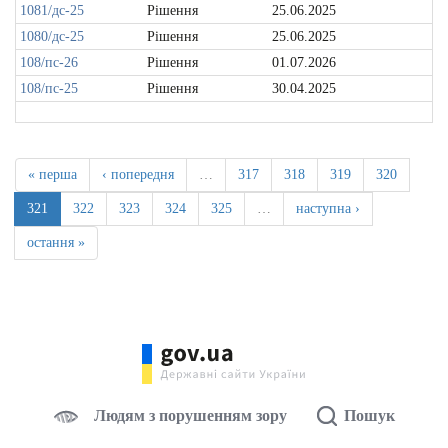
1081/дс-25
Рішення
25.06.2025
1080/дс-25
Рішення
25.06.2025
108/пс-26
Рішення
01.07.2026
108/пс-25
Рішення
30.04.2025
« перша
‹ попередня
…
317
318
319
320
321
322
323
324
325
…
наступна ›
остання »
Людям з порушенням зору
Пошук