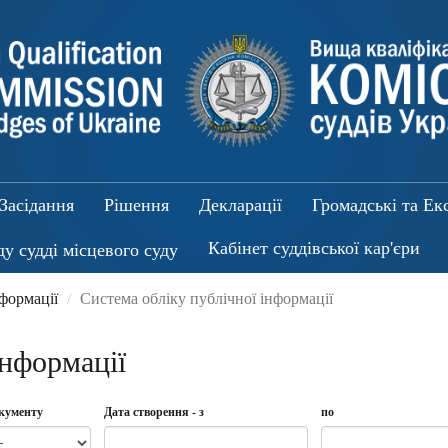
Засідання
Рішення
Декларації
Громадські та Ек
Кабінет суддівської кар'єри
ду судді місцевого суду
нформації
Система обліку публічної інформації
інформації
окументу
Дата створення - з
по