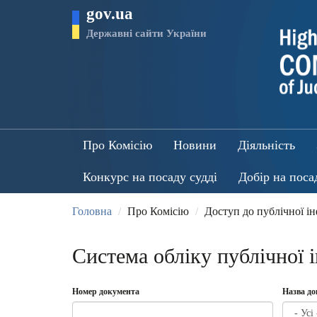
Перейти
gov.ua
до
основного
Державні сайти України
матеріалу
Про Комісію
Новини
Діяльність
Конкурс на посаду судді
Добір на поса
Головна
Про Комісію
Доступ до публічної і
Система обліку публічної 
Номер документа
Назва д