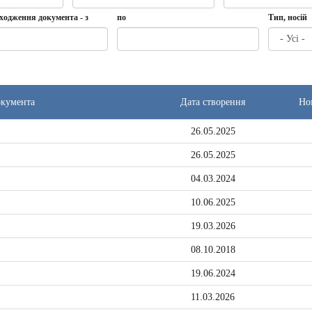
Дата
Дата
Дата
по
ходження документа - з
по
Тип, носій
створення
-
з
Дата
по
ення
та
окумента
Дата створення
Но
26.05.2025
26.05.2025
04.03.2024
10.06.2025
19.03.2026
08.10.2018
19.06.2024
11.03.2026