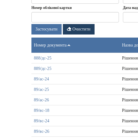
Номер облікової картки
Дата над
Дата
Дата
Застосувати
Очистити
надходж
докумен
-
Номер документа
Назва д
з
888/дс-25
Рішення
889/дс-25
Рішення
89/ас-24
Рішення
89/ас-25
Рішення
89/ас-26
Рішення
89/вс-18
Рішення
89/вс-24
Рішення
89/вс-26
Рішення