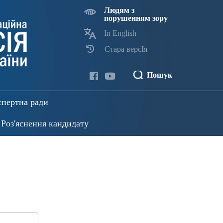
Людям з
порушенням зору
In English
Стара версІя
Пошук
спертна ради
Роз'яснення кандидату