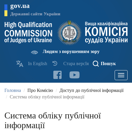
Перейти
gov.ua
до
основного
Державні сайти України
матеріалу
Людям з порушенням зору
In English
Стара версІя
Пошук
Toggle
navigatio
Головна
Про Комісію
Доступ до публічної інформації
Система обліку публічної інформації
Система обліку публічної
інформації