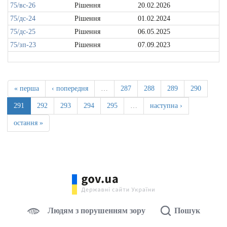
75/вс-26
Рішення
20.02.2026
75/дс-24
Рішення
01.02.2024
75/дс-25
Рішення
06.05.2025
75/зп-23
Рішення
07.09.2023
« перша
‹ попередня
…
287
288
289
290
291
292
293
294
295
…
наступна ›
остання »
Людям з порушенням зору
Пошук