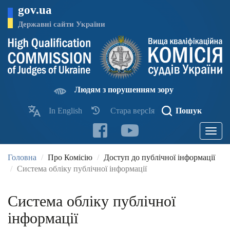
Перейти
gov.ua
до
основного
Державні сайти України
матеріалу
Людям з порушенням зору
In English
Стара версІя
Пошук
Toggle
navigatio
Головна
Про Комісію
Доступ до публічної інформації
Система обліку публічної інформації
Система обліку публічної
інформації