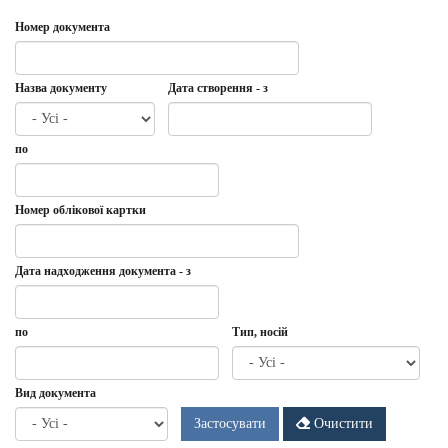
Номер документа
Назва документу
Дата створення - з
Дата
Дата
по
створення
-
з
Дата
по
Номер облікової картки
Дата надходження документа - з
Дата
Дата
по
Тип, носій
надходження
документа
-
Дата
по
Вид документа
з
Застосувати
Очистити